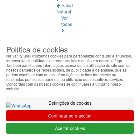
Salud
Natural
Ver
todos
Ámbar
Báltico
Política de cookies
Articulaciones
Na Vanity Soul utilizamos cookies para personalizar conteúdo e anúncios,
fornecer funcionalidades de redes sociais e analisar o nosso tráfego.
y
Também partilhamos informações acerca da tua utilização do site com os
Músculos
nossos parceiros de redes sociais, de publicidade e de análise, que as
podem combinar com outras informações que lhes forneceste ou
recolhidas por estes a partir da tua utilização dos respetivos serviços.
Bienestar
Concordas com os nossos cookies se continuares a utilizar o nosso
Diario
website.
Circulación
Definições de cookies
y
Piernas
Continuar sem aceitar
Cansadas
Aceitar cookies
Difusores
de