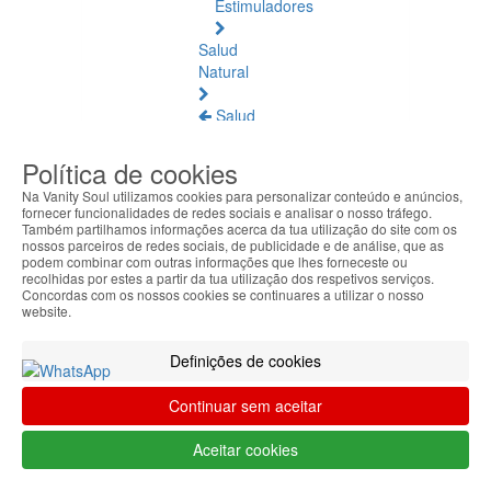
Estimuladores
Salud
Natural
Salud
Natural
Ver
Política de cookies
todos
Na Vanity Soul utilizamos cookies para personalizar conteúdo e anúncios,
fornecer funcionalidades de redes sociais e analisar o nosso tráfego.
Ámbar
Também partilhamos informações acerca da tua utilização do site com os
nossos parceiros de redes sociais, de publicidade e de análise, que as
Báltico
podem combinar com outras informações que lhes forneceste ou
recolhidas por estes a partir da tua utilização dos respetivos serviços.
Articulaciones
Concordas com os nossos cookies se continuares a utilizar o nosso
website.
y
Músculos
Definições de cookies
Bienestar
Diario
Continuar sem aceitar
Circulación
Aceitar cookies
y
Piernas