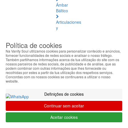
Ámbar
Báltico
Articulaciones
y
Músculos
Política de cookies
Bienestar
Diario
Na Vanity Soul utilizamos cookies para personalizar conteúdo e anúncios,
fornecer funcionalidades de redes sociais e analisar o nosso tráfego.
Também partilhamos informações acerca da tua utilização do site com os
Circulación
nossos parceiros de redes sociais, de publicidade e de análise, que as
y
podem combinar com outras informações que lhes forneceste ou
recolhidas por estes a partir da tua utilização dos respetivos serviços.
Piernas
Concordas com os nossos cookies se continuares a utilizar o nosso
Cansadas
website.
Difusores
Definições de cookies
de
Aromaterapia
Continuar sem aceitar
Aceites
Aceitar cookies
Esenciales