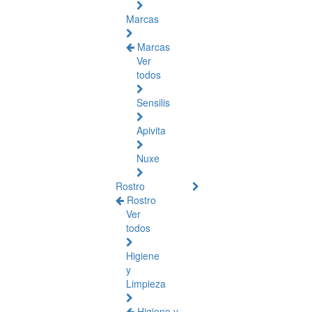
Marcas
Marcas
Ver
todos
Sensilis
Apivita
Nuxe
Rostro
Rostro
Ver
todos
Higiene
y
Limpieza
Higiene y