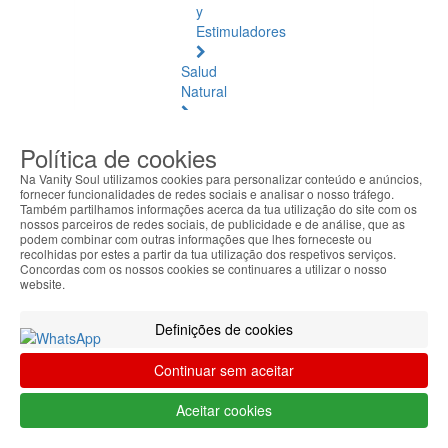
y
Estimuladores
Salud
Natural
Salud
Política de cookies
Natural
Ver
Na Vanity Soul utilizamos cookies para personalizar conteúdo e anúncios,
todos
fornecer funcionalidades de redes sociais e analisar o nosso tráfego.
Também partilhamos informações acerca da tua utilização do site com os
nossos parceiros de redes sociais, de publicidade e de análise, que as
Ámbar
podem combinar com outras informações que lhes forneceste ou
Báltico
recolhidas por estes a partir da tua utilização dos respetivos serviços.
Concordas com os nossos cookies se continuares a utilizar o nosso
website.
Articulaciones
y
Definições de cookies
Músculos
Continuar sem aceitar
Bienestar
Diario
Aceitar cookies
Circulación