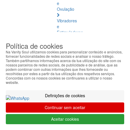
e
Ovulação
Vibradores
e
Estimuladores
Política de cookies
Saúde
Natural
Na Vanity Soul utilizamos cookies para personalizar conteúdo e anúncios,
fornecer funcionalidades de redes sociais e analisar o nosso tráfego.
Também partilhamos informações acerca da tua utilização do site com os
Saúde
nossos parceiros de redes sociais, de publicidade e de análise, que as
Natural
podem combinar com outras informações que lhes forneceste ou
Ver
recolhidas por estes a partir da tua utilização dos respetivos serviços.
Concordas com os nossos cookies se continuares a utilizar o nosso
todos
website.
Âmbar
Definições de cookies
Báltico
Continuar sem aceitar
Articulações
e
Aceitar cookies
Músculos