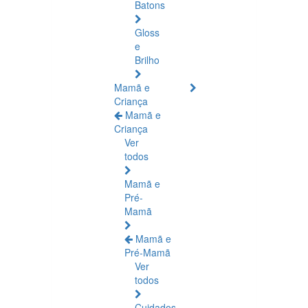
Batons
Gloss
e
Brilho
Mamã e
Criança
Mamã e
Criança
Ver
todos
Mamã e
Pré-
Mamã
Mamã e
Pré-Mamã
Ver
todos
Cuidados