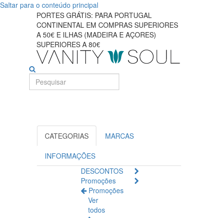
Saltar para o conteúdo principal
Explore
PORTES GRÁTIS: PARA PORTUGAL
CONTINENTAL EM COMPRAS SUPERIORES
ofertas
A 50€ E ILHAS (MADEIRA E AÇORES)
SUPERIORES A 80€
incríveis
em
pacotes
promocionais
de
CATEGORIAS
MARCAS
beleza
INFORMAÇÕES
DESCONTOS
Promoções
Promoções
Ver
todos