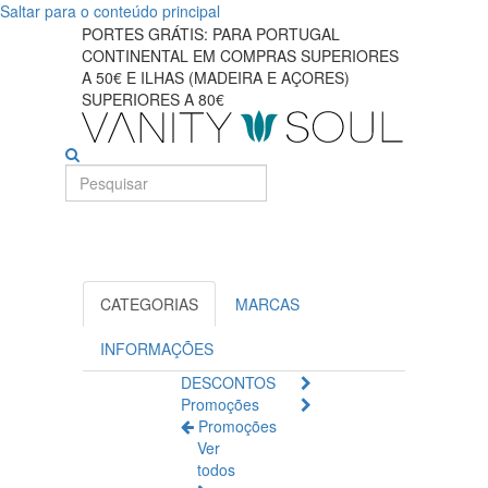
Saltar para o conteúdo principal
Descubra
PORTES GRÁTIS: PARA PORTUGAL
CONTINENTAL EM COMPRAS SUPERIORES
os
A 50€ E ILHAS (MADEIRA E AÇORES)
SUPERIORES A 80€
melhores
materiais
para
fraldas
para
CATEGORIAS
MARCAS
bebês
INFORMAÇÕES
DESCONTOS
Promoções
Promoções
Ver
todos