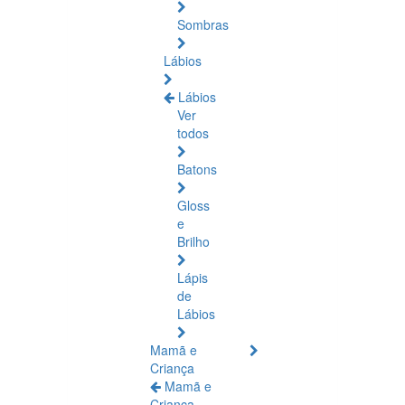
Sombras
Lábios
Lábios
Ver
todos
Batons
Gloss
e
Brilho
Lápis
de
Lábios
Mamã e
Criança
Mamã e
Criança