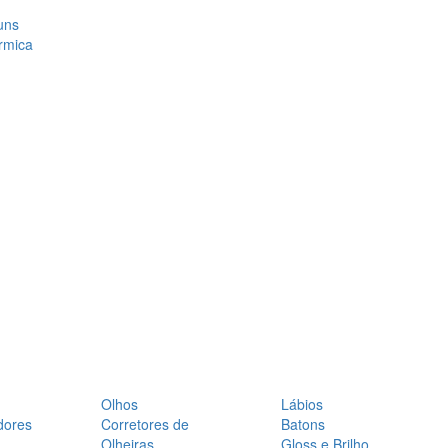
uns
rmica
Olhos
Lábios
dores
Corretores de
Batons
Olheiras
Gloss e Brilho