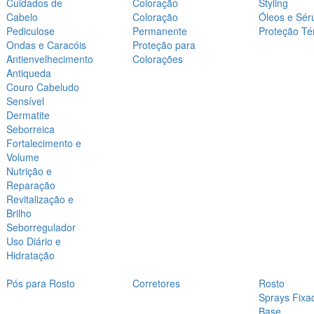
Cuidados de
Coloração
Styling
Cabelo
Coloração
Óleos e Sér
Pediculose
Permanente
Proteção Té
Ondas e Caracóis
Proteção para
Antienvelhecimento
Colorações
Antiqueda
Couro Cabeludo
Sensível
Dermatite
Seborreica
Fortalecimento e
Volume
Nutrição e
Reparação
Revitalização e
Brilho
Seborregulador
Uso Diário e
Hidratação
Pós para Rosto
Corretores
Rosto
Sprays Fixa
Base