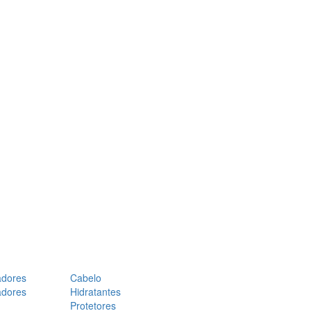
adores
Cabelo
adores
Hidratantes
Protetores