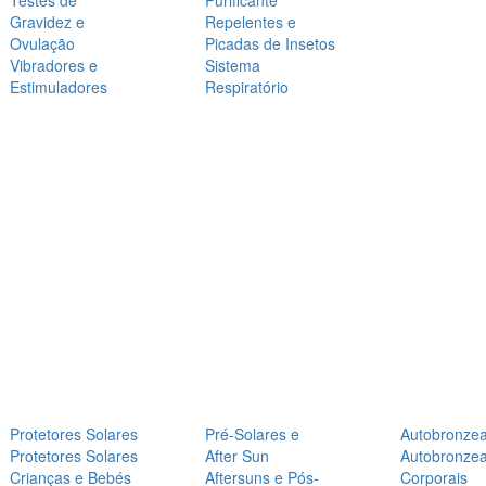
Testes de
Purificante
Gravidez e
Repelentes e
Ovulação
Picadas de Insetos
Vibradores e
Sistema
Estimuladores
Respiratório
Protetores Solares
Pré-Solares e
Autobronze
Protetores Solares
After Sun
Autobronze
Crianças e Bebés
Aftersuns e Pós-
Corporais