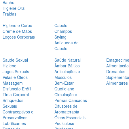
Banho
Higiene Oral
Fraldas
Higiene e Corpo
Cabelo
Creme de Mãos
Champôs
Loções Corporais
Styling
Antiqueda de
Cabelo
Saúde Sexual
Saúde Natural
Emagrecime
Higiene
Âmbar Báltico
Alimentação
Jogos Sexuais
Articulações e
Drenantes
Velas e Óleos
Músculos
Suplemento
Massagem
Bem-Estar
Alimentares
Disfunção Erétil
Quotidiano
Tinta Corporal
Circulação e
Brinquedos
Pernas Cansadas
Sexuais
Difusores de
Contraceptivos e
Aromaterapia
Preservativos
Óleos Essenciais
Lubrificantes
Pediculose