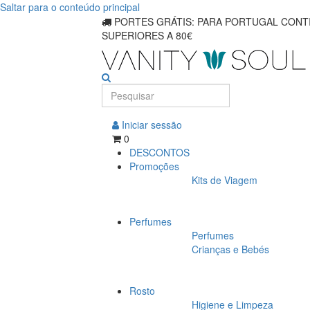
Saltar para o conteúdo principal
Cremes
PORTES GRÁTIS: PARA PORTUGAL CONTI
SUPERIORES A 80€
e
hidratantes
para
os
Iniciar sessão
0
olhos
DESCONTOS
Promoções
para
Kits de Viagem
cuidados
Perfumes
oculares
Perfumes
Crianças e Bebés
eficazes
Rosto
Higiene e Limpeza