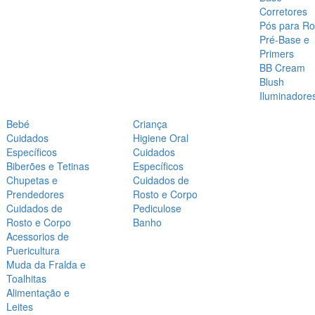
Corretores
Pós para Ro
Pré-Base e
Primers
BB Cream
Blush
Iluminadore
Bebé
Criança
Cuidados
Higiene Oral
Específicos
Cuidados
Biberões e Tetinas
Específicos
Chupetas e
Cuidados de
Prendedores
Rosto e Corpo
Cuidados de
Pediculose
Rosto e Corpo
Banho
Acessorios de
Puericultura
Muda da Fralda e
Toalhitas
Alimentação e
Leites