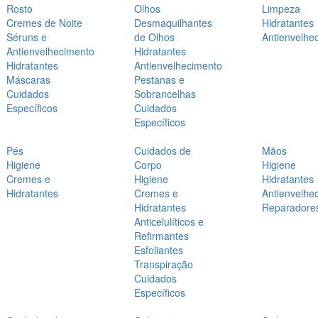
Rosto
Olhos
Limpeza
Cremes de Noite
Desmaquilhantes
Hidratantes
Séruns e
de Olhos
Antienvelhe
Antienvelhecimento
Hidratantes
Hidratantes
Antienvelhecimento
Máscaras
Pestanas e
Cuidados
Sobrancelhas
Específicos
Cuidados
Específicos
Pés
Cuidados de
Mãos
Higiene
Corpo
Higiene
Cremes e
Higiene
Hidratantes
Hidratantes
Cremes e
Antienvelhe
Hidratantes
Reparadore
Anticelulíticos e
Refirmantes
Esfoliantes
Transpiração
Cuidados
Específicos