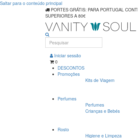
Saltar para o conteúdo principal
Descubra
PORTES GRÁTIS: PARA PORTUGAL CONTI
SUPERIORES A 80€
produtos
essenciais
para
modelagem
Iniciar sessão
0
de
DESCONTOS
Promoções
cabelo
Kits de Viagem
para
Perfumes
homens
Perfumes
Crianças e Bebés
Rosto
Higiene e Limpeza