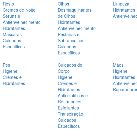
Rosto
Olhos
Limpeza
Cremes de Noite
Desmaquilhantes
Hidratantes
Séruns e
de Olhos
Antienvelhe
Antienvelhecimento
Hidratantes
Hidratantes
Antienvelhecimento
Máscaras
Pestanas e
Cuidados
Sobrancelhas
Específicos
Cuidados
Específicos
Pés
Cuidados de
Mãos
Higiene
Corpo
Higiene
Cremes e
Higiene
Hidratantes
Hidratantes
Cremes e
Antienvelhe
Hidratantes
Reparadore
Anticelulíticos e
Refirmantes
Esfoliantes
Transpiração
Cuidados
Específicos