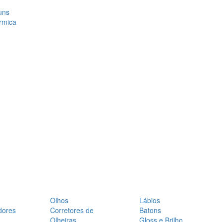
uns
rmica
Olhos
Lábios
dores
Corretores de
Batons
Olheiras
Gloss e Brilho