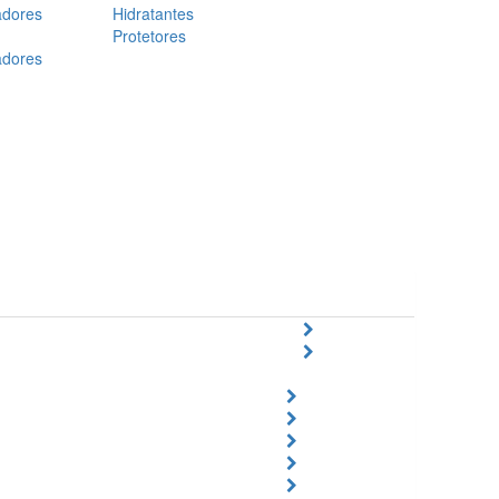
adores
Hidratantes
Protetores
adores