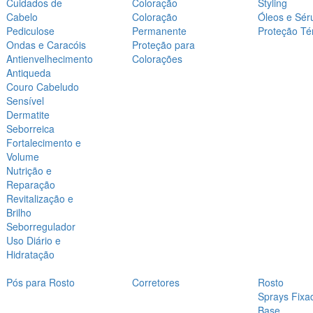
Cuidados de
Coloração
Styling
Cabelo
Coloração
Óleos e Sér
Pediculose
Permanente
Proteção Té
Ondas e Caracóis
Proteção para
Antienvelhecimento
Colorações
Antiqueda
Couro Cabeludo
Sensível
Dermatite
Seborreica
Fortalecimento e
Volume
Nutrição e
Reparação
Revitalização e
Brilho
Seborregulador
Uso Diário e
Hidratação
Pós para Rosto
Corretores
Rosto
Sprays Fixa
Base