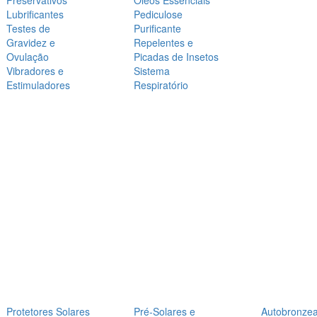
Preservativos
Óleos Essenciais
Lubrificantes
Pediculose
Testes de
Purificante
Gravidez e
Repelentes e
Ovulação
Picadas de Insetos
Vibradores e
Sistema
Estimuladores
Respiratório
Protetores Solares
Pré-Solares e
Autobronze