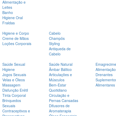
Alimentação e
Leites
Banho
Higiene Oral
Fraldas
Higiene e Corpo
Cabelo
Creme de Mãos
Champôs
Loções Corporais
Styling
Antiqueda de
Cabelo
Saúde Sexual
Saúde Natural
Emagrecime
Higiene
Âmbar Báltico
Alimentação
Jogos Sexuais
Articulações e
Drenantes
Velas e Óleos
Músculos
Suplemento
Massagem
Bem-Estar
Alimentares
Disfunção Erétil
Quotidiano
Tinta Corporal
Circulação e
Brinquedos
Pernas Cansadas
Sexuais
Difusores de
Contraceptivos e
Aromaterapia