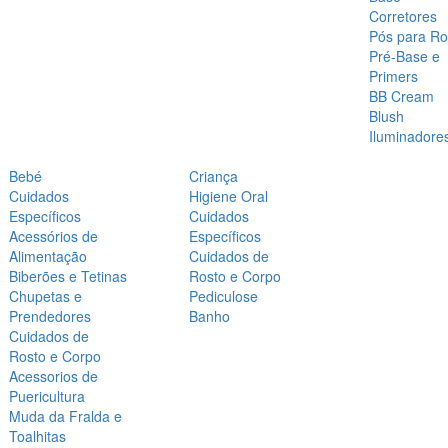
Corretores
Pós para Ro
Pré-Base e
Primers
BB Cream
Blush
Iluminadore
Bebé
Criança
Cuidados
Higiene Oral
Específicos
Cuidados
Acessórios de
Específicos
Alimentação
Cuidados de
Biberões e Tetinas
Rosto e Corpo
Chupetas e
Pediculose
Prendedores
Banho
Cuidados de
Rosto e Corpo
Acessorios de
Puericultura
Muda da Fralda e
Toalhitas