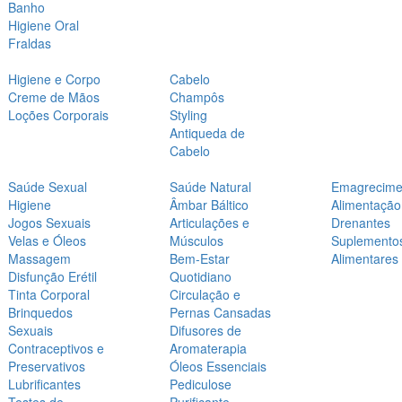
Banho
Higiene Oral
Fraldas
Higiene e Corpo
Cabelo
Creme de Mãos
Champôs
Loções Corporais
Styling
Antiqueda de
Cabelo
Saúde Sexual
Saúde Natural
Emagrecime
Higiene
Âmbar Báltico
Alimentação
Jogos Sexuais
Articulações e
Drenantes
Velas e Óleos
Músculos
Suplemento
Massagem
Bem-Estar
Alimentares
Disfunção Erétil
Quotidiano
Tinta Corporal
Circulação e
Brinquedos
Pernas Cansadas
Sexuais
Difusores de
Contraceptivos e
Aromaterapia
Preservativos
Óleos Essenciais
Lubrificantes
Pediculose