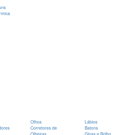
uns
rmica
Olhos
Lábios
dores
Corretores de
Batons
Olheiras
Gloss e Brilho