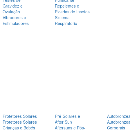
Testes de
Purificante
Gravidez e
Repelentes e
Ovulação
Picadas de Insetos
Vibradores e
Sistema
Estimuladores
Respiratório
Protetores Solares
Pré-Solares e
Autobronze
Protetores Solares
After Sun
Autobronze
Crianças e Bebés
Aftersuns e Pós-
Corporais