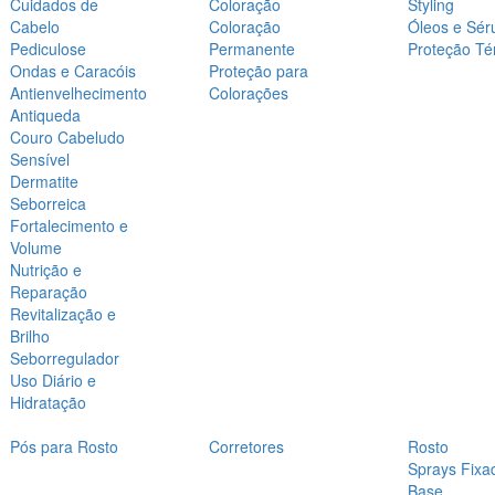
Cuidados de
Coloração
Styling
Cabelo
Coloração
Óleos e Sér
Pediculose
Permanente
Proteção Té
Ondas e Caracóis
Proteção para
Antienvelhecimento
Colorações
Antiqueda
Couro Cabeludo
Sensível
Dermatite
Seborreica
Fortalecimento e
Volume
Nutrição e
Reparação
Revitalização e
Brilho
Seborregulador
Uso Diário e
Hidratação
Pós para Rosto
Corretores
Rosto
Sprays Fixa
Base