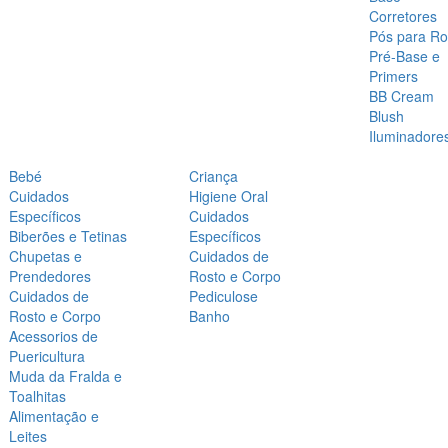
Corretores
Pós para Ro
Pré-Base e
Primers
BB Cream
Blush
Iluminadore
Bebé
Criança
Cuidados
Higiene Oral
Específicos
Cuidados
Biberões e Tetinas
Específicos
Chupetas e
Cuidados de
Prendedores
Rosto e Corpo
Cuidados de
Pediculose
Rosto e Corpo
Banho
Acessorios de
Puericultura
Muda da Fralda e
Toalhitas
Alimentação e
Leites