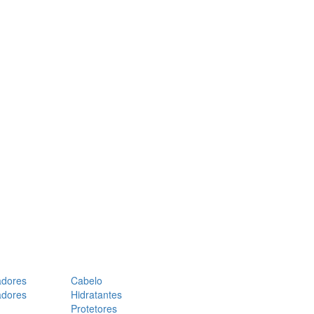
adores
Cabelo
adores
Hidratantes
Protetores