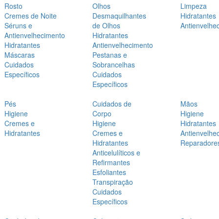
Rosto
Olhos
Limpeza
Cremes de Noite
Desmaquilhantes
Hidratantes
Séruns e
de Olhos
Antienvelhe
Antienvelhecimento
Hidratantes
Hidratantes
Antienvelhecimento
Máscaras
Pestanas e
Cuidados
Sobrancelhas
Específicos
Cuidados
Específicos
Pés
Cuidados de
Mãos
Higiene
Corpo
Higiene
Cremes e
Higiene
Hidratantes
Hidratantes
Cremes e
Antienvelhe
Hidratantes
Reparadore
Anticelulíticos e
Refirmantes
Esfoliantes
Transpiração
Cuidados
Específicos