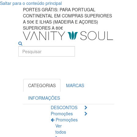
Saltar para o conteúdo principal
Descubra
PORTES GRÁTIS: PARA PORTUGAL
CONTINENTAL EM COMPRAS SUPERIORES
os
A 50€ E ILHAS (MADEIRA E AÇORES)
SUPERIORES A 80€
melhores
suplementos
para
saúde
e
CATEGORIAS
MARCAS
força
INFORMAÇÕES
óssea
DESCONTOS
Promoções
Promoções
Ver
todos