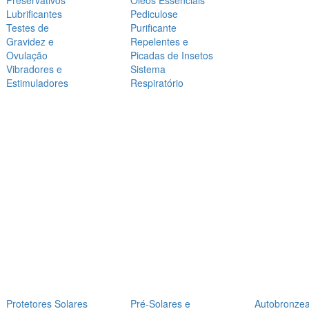
Preservativos
Óleos Essenciais
Lubrificantes
Pediculose
Testes de
Purificante
Gravidez e
Repelentes e
Ovulação
Picadas de Insetos
Vibradores e
Sistema
Estimuladores
Respiratório
Protetores Solares
Pré-Solares e
Autobronze