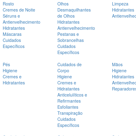
Rosto
Olhos
Limpeza
Cremes de Noite
Desmaquilhantes
Hidratantes
Séruns e
de Olhos
Antienvelhe
Antienvelhecimento
Hidratantes
Hidratantes
Antienvelhecimento
Máscaras
Pestanas e
Cuidados
Sobrancelhas
Específicos
Cuidados
Específicos
Pés
Cuidados de
Mãos
Higiene
Corpo
Higiene
Cremes e
Higiene
Hidratantes
Hidratantes
Cremes e
Antienvelhe
Hidratantes
Reparadore
Anticelulíticos e
Refirmantes
Esfoliantes
Transpiração
Cuidados
Específicos