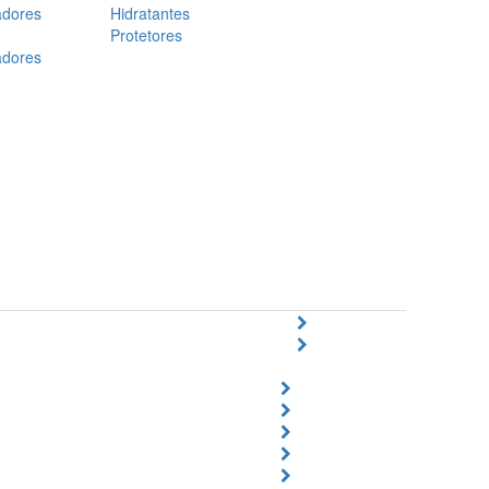
adores
Hidratantes
Protetores
adores