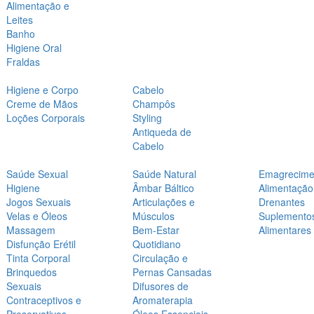
Alimentação e
Leites
Banho
Higiene Oral
Fraldas
Higiene e Corpo
Cabelo
Creme de Mãos
Champôs
Loções Corporais
Styling
Antiqueda de
Cabelo
Saúde Sexual
Saúde Natural
Emagrecime
Higiene
Âmbar Báltico
Alimentação
Jogos Sexuais
Articulações e
Drenantes
Velas e Óleos
Músculos
Suplemento
Massagem
Bem-Estar
Alimentares
Disfunção Erétil
Quotidiano
Tinta Corporal
Circulação e
Brinquedos
Pernas Cansadas
Sexuais
Difusores de
Contraceptivos e
Aromaterapia