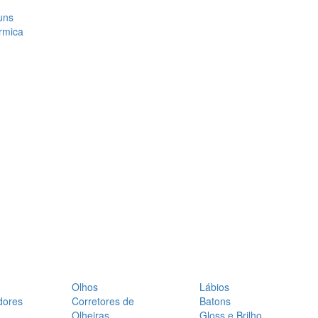
uns
rmica
Olhos
Lábios
dores
Corretores de
Batons
Olheiras
Gloss e Brilho