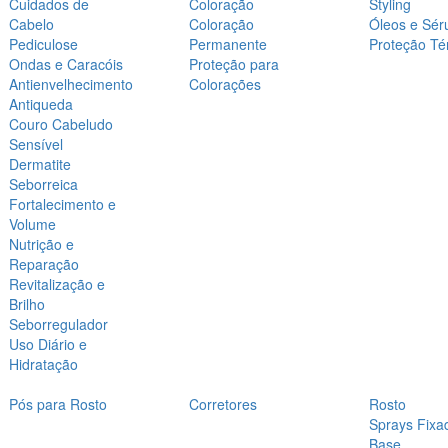
Cuidados de
Coloração
Styling
Cabelo
Coloração
Óleos e Sér
Pediculose
Permanente
Proteção Té
Ondas e Caracóis
Proteção para
Antienvelhecimento
Colorações
Antiqueda
Couro Cabeludo
Sensível
Dermatite
Seborreica
Fortalecimento e
Volume
Nutrição e
Reparação
Revitalização e
Brilho
Seborregulador
Uso Diário e
Hidratação
Pós para Rosto
Corretores
Rosto
Sprays Fixa
Base