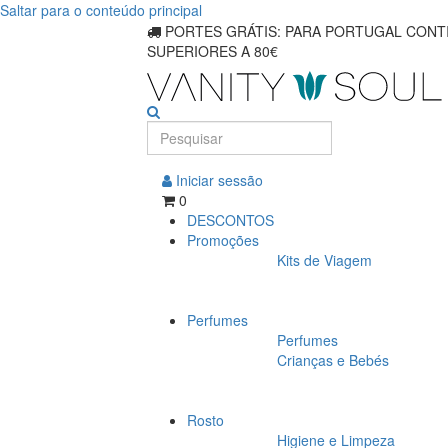
Saltar para o conteúdo principal
Descubra
PORTES GRÁTIS: PARA PORTUGAL CONTI
SUPERIORES A 80€
produtos
de
banho
para
Iniciar sessão
0
bebês
DESCONTOS
Promoções
para
Kits de Viagem
peles
Perfumes
sensíveis
Perfumes
Crianças e Bebés
Rosto
Higiene e Limpeza