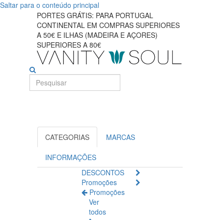
Saltar para o conteúdo principal
Descubra
PORTES GRÁTIS: PARA PORTUGAL
CONTINENTAL EM COMPRAS SUPERIORES
os
A 50€ E ILHAS (MADEIRA E AÇORES)
SUPERIORES A 80€
melhores
produtos
para
lavagem
de
CATEGORIAS
MARCAS
pés
INFORMAÇÕES
DESCONTOS
Promoções
Promoções
Ver
todos