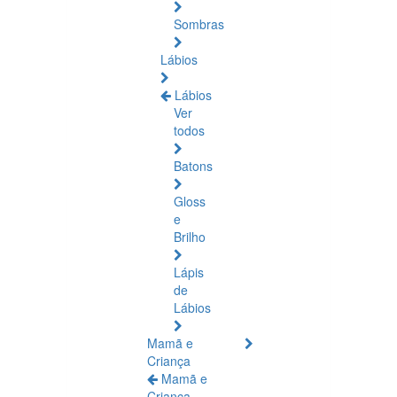
Sombras
Lábios
Lábios
Ver
todos
Batons
Gloss
e
Brilho
Lápis
de
Lábios
Mamã e
Criança
Mamã e
Criança