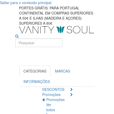
Saltar para o conteúdo principal
Melhores
PORTES GRÁTIS: PARA PORTUGAL
CONTINENTAL EM COMPRAS SUPERIORES
soluções
A 50€ E ILHAS (MADEIRA E AÇORES)
SUPERIORES A 80€
para
cabelos
brilhantes
e
saudáveis
CATEGORIAS
MARCAS
INFORMAÇÕES
DESCONTOS
Promoções
Promoções
Ver
todos