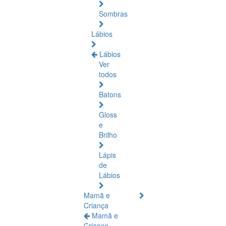
Sombras
Lábios
Lábios
Ver
todos
Batons
Gloss
e
Brilho
Lápis
de
Lábios
Mamã e
Criança
Mamã e
Criança