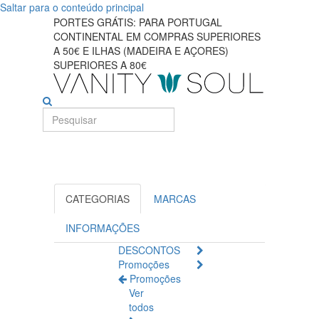
Saltar para o conteúdo principal
Encontre
PORTES GRÁTIS: PARA PORTUGAL
CONTINENTAL EM COMPRAS SUPERIORES
maquiagem
A 50€ E ILHAS (MADEIRA E AÇORES)
SUPERIORES A 80€
e
primers
pré-
base
essenciais
CATEGORIAS
MARCAS
INFORMAÇÕES
DESCONTOS
Promoções
Promoções
Ver
todos