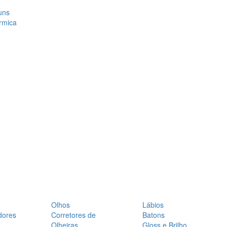
uns
rmica
Olhos
Lábios
dores
Corretores de
Batons
Olheiras
Gloss e Brilho