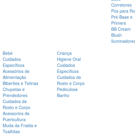
Corretores
Pós para Ro
Pré-Base e
Primers
BB Cream
Blush
Iluminadore
Bebé
Criança
Cuidados
Higiene Oral
Específicos
Cuidados
Acessórios de
Específicos
Alimentação
Cuidados de
Biberões e Tetinas
Rosto e Corpo
Chupetas e
Pediculose
Prendedores
Banho
Cuidados de
Rosto e Corpo
Acessorios de
Puericultura
Muda da Fralda e
Toalhitas