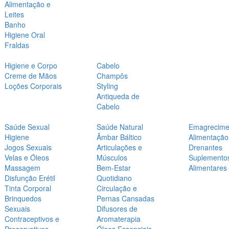
Alimentação e
Leites
Banho
Higiene Oral
Fraldas
Higiene e Corpo
Cabelo
Creme de Mãos
Champôs
Loções Corporais
Styling
Antiqueda de
Cabelo
Saúde Sexual
Saúde Natural
Emagrecime
Higiene
Âmbar Báltico
Alimentação
Jogos Sexuais
Articulações e
Drenantes
Velas e Óleos
Músculos
Suplemento
Massagem
Bem-Estar
Alimentares
Disfunção Erétil
Quotidiano
Tinta Corporal
Circulação e
Brinquedos
Pernas Cansadas
Sexuais
Difusores de
Contraceptivos e
Aromaterapia