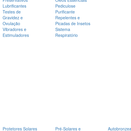
Preservativos
Óleos Essenciais
Lubrificantes
Pediculose
Testes de
Purificante
Gravidez e
Repelentes e
Ovulação
Picadas de Insetos
Vibradores e
Sistema
Estimuladores
Respiratório
Protetores Solares
Pré-Solares e
Autobronze