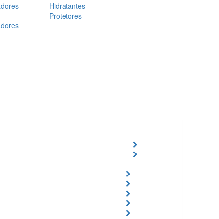
adores
Hidratantes
Protetores
adores