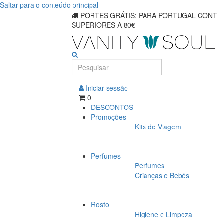
Saltar para o conteúdo principal
Encontre
PORTES GRÁTIS: PARA PORTUGAL CONTI
SUPERIORES A 80€
os
melhores
perfumes
de
Iniciar sessão
0
marcas
DESCONTOS
Promoções
de
Kits de Viagem
fragrâncias
Perfumes
Perfumes
Crianças e Bebés
Rosto
Higiene e Limpeza