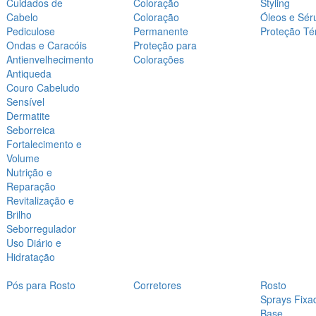
Cuidados de
Coloração
Styling
Cabelo
Coloração
Óleos e Sér
Pediculose
Permanente
Proteção Té
Ondas e Caracóis
Proteção para
Antienvelhecimento
Colorações
Antiqueda
Couro Cabeludo
Sensível
Dermatite
Seborreica
Fortalecimento e
Volume
Nutrição e
Reparação
Revitalização e
Brilho
Seborregulador
Uso Diário e
Hidratação
Pós para Rosto
Corretores
Rosto
Sprays Fixa
Base