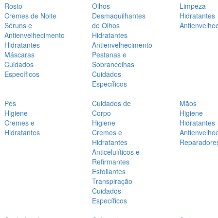
Rosto
Olhos
Limpeza
Cremes de Noite
Desmaquilhantes
Hidratantes
Séruns e
de Olhos
Antienvelhe
Antienvelhecimento
Hidratantes
Hidratantes
Antienvelhecimento
Máscaras
Pestanas e
Cuidados
Sobrancelhas
Específicos
Cuidados
Específicos
Pés
Cuidados de
Mãos
Higiene
Corpo
Higiene
Cremes e
Higiene
Hidratantes
Hidratantes
Cremes e
Antienvelhe
Hidratantes
Reparadore
Anticelulíticos e
Refirmantes
Esfoliantes
Transpiração
Cuidados
Específicos