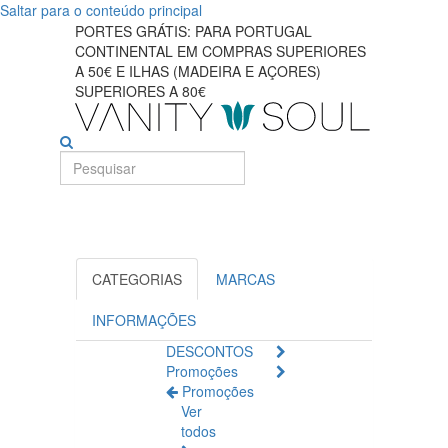
Saltar para o conteúdo principal
Descubra
PORTES GRÁTIS: PARA PORTUGAL
CONTINENTAL EM COMPRAS SUPERIORES
produtos
A 50€ E ILHAS (MADEIRA E AÇORES)
SUPERIORES A 80€
de
limpeza
faciais
eficazes
para
CATEGORIAS
MARCAS
a
INFORMAÇÕES
sua
DESCONTOS
Promoções
pele
Promoções
Ver
todos