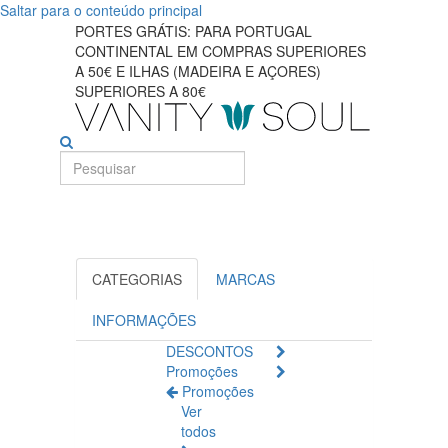
Saltar para o conteúdo principal
Cuidado
PORTES GRÁTIS: PARA PORTUGAL
CONTINENTAL EM COMPRAS SUPERIORES
labial
A 50€ E ILHAS (MADEIRA E AÇORES)
SUPERIORES A 80€
essencial
para
lábios
suaves
e
CATEGORIAS
MARCAS
macios
INFORMAÇÕES
DESCONTOS
Promoções
Promoções
Ver
todos