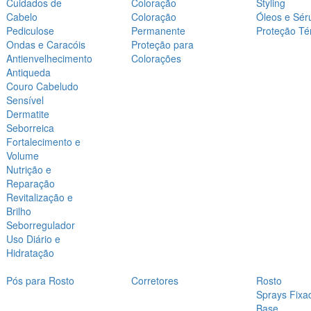
Cuidados de
Coloração
Styling
Cabelo
Coloração
Óleos e Sér
Pediculose
Permanente
Proteção Té
Ondas e Caracóis
Proteção para
Antienvelhecimento
Colorações
Antiqueda
Couro Cabeludo
Sensível
Dermatite
Seborreica
Fortalecimento e
Volume
Nutrição e
Reparação
Revitalização e
Brilho
Seborregulador
Uso Diário e
Hidratação
Pós para Rosto
Corretores
Rosto
Sprays Fixa
Base