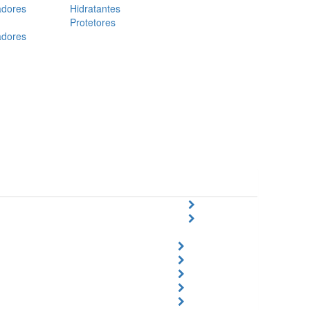
adores
Hidratantes
Protetores
adores