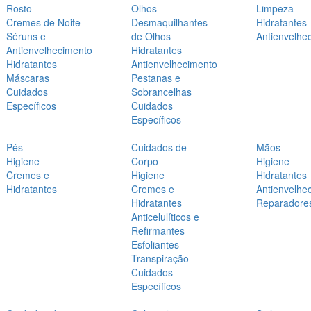
Rosto
Olhos
Limpeza
Cremes de Noite
Desmaquilhantes
Hidratantes
Séruns e
de Olhos
Antienvelhe
Antienvelhecimento
Hidratantes
Hidratantes
Antienvelhecimento
Máscaras
Pestanas e
Cuidados
Sobrancelhas
Específicos
Cuidados
Específicos
Pés
Cuidados de
Mãos
Higiene
Corpo
Higiene
Cremes e
Higiene
Hidratantes
Hidratantes
Cremes e
Antienvelhe
Hidratantes
Reparadore
Anticelulíticos e
Refirmantes
Esfoliantes
Transpiração
Cuidados
Específicos