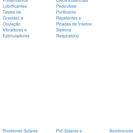
Preservativos
Óleos Essenciais
Lubrificantes
Pediculose
Testes de
Purificante
Gravidez e
Repelentes e
Ovulação
Picadas de Insetos
Vibradores e
Sistema
Estimuladores
Respiratório
Protetores Solares
Pré-Solares e
Autobronze