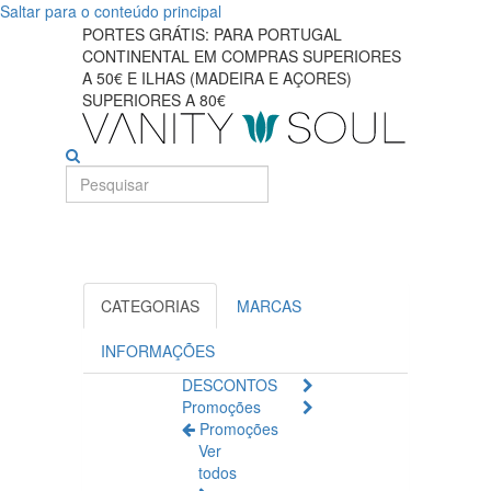
Saltar para o conteúdo principal
Encontre
PORTES GRÁTIS: PARA PORTUGAL
CONTINENTAL EM COMPRAS SUPERIORES
a
A 50€ E ILHAS (MADEIRA E AÇORES)
SUPERIORES A 80€
base
perfeita
para
cada
tipo
CATEGORIAS
MARCAS
de
INFORMAÇÕES
pele
DESCONTOS
Promoções
Promoções
Ver
todos