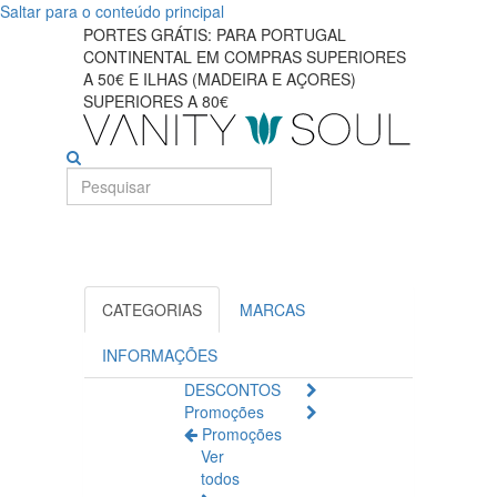
Saltar para o conteúdo principal
Descubra
PORTES GRÁTIS: PARA PORTUGAL
CONTINENTAL EM COMPRAS SUPERIORES
os
A 50€ E ILHAS (MADEIRA E AÇORES)
SUPERIORES A 80€
melhores
cuidados
com
a
barba
CATEGORIAS
MARCAS
para
INFORMAÇÕES
homens
DESCONTOS
Promoções
Promoções
Ver
todos