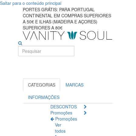
Saltar para o conteúdo principal
Soluções
PORTES GRÁTIS: PARA PORTUGAL
CONTINENTAL EM COMPRAS SUPERIORES
anti-
A 50€ E ILHAS (MADEIRA E AÇORES)
SUPERIORES A 80€
envelhecimento
eficazes
para
os
cuidados
CATEGORIAS
MARCAS
com
INFORMAÇÕES
os
DESCONTOS
Promoções
olhos
Promoções
Ver
todos