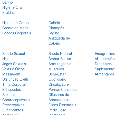
Banho
Higiene Oral
Fraldas
Higiene e Corpo
Cabelo
Creme de Mãos
Champôs
Loções Corporais
Styling
Antiqueda de
Cabelo
Saúde Sexual
Saúde Natural
Emagrecime
Higiene
Âmbar Báltico
Alimentação
Jogos Sexuais
Articulações e
Drenantes
Velas e Óleos
Músculos
Suplemento
Massagem
Bem-Estar
Alimentares
Disfunção Erétil
Quotidiano
Tinta Corporal
Circulação e
Brinquedos
Pernas Cansadas
Sexuais
Difusores de
Contraceptivos e
Aromaterapia
Preservativos
Óleos Essenciais
Lubrificantes
Pediculose