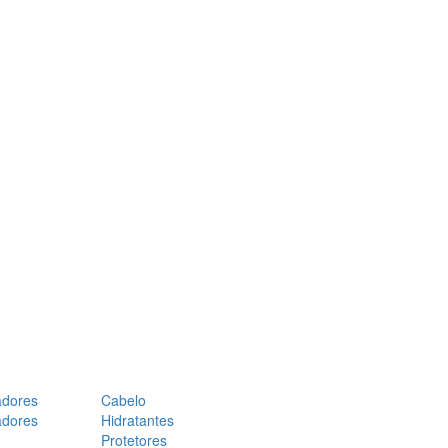
adores
Cabelo
adores
Hidratantes
Protetores