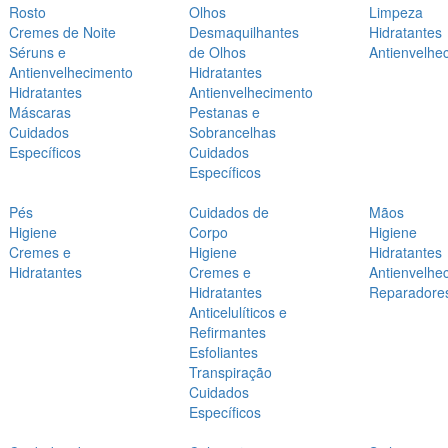
Rosto
Olhos
Limpeza
Cremes de Noite
Desmaquilhantes
Hidratantes
Séruns e
de Olhos
Antienvelhe
Antienvelhecimento
Hidratantes
Hidratantes
Antienvelhecimento
Máscaras
Pestanas e
Cuidados
Sobrancelhas
Específicos
Cuidados
Específicos
Pés
Cuidados de
Mãos
Higiene
Corpo
Higiene
Cremes e
Higiene
Hidratantes
Hidratantes
Cremes e
Antienvelhe
Hidratantes
Reparadore
Anticelulíticos e
Refirmantes
Esfoliantes
Transpiração
Cuidados
Específicos