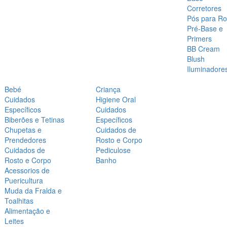
Corretores
Pós para Ro
Pré-Base e
Primers
BB Cream
Blush
Iluminadore
Bebé
Criança
Cuidados
Higiene Oral
Específicos
Cuidados
Biberões e Tetinas
Específicos
Chupetas e
Cuidados de
Prendedores
Rosto e Corpo
Cuidados de
Pediculose
Rosto e Corpo
Banho
Acessorios de
Puericultura
Muda da Fralda e
Toalhitas
Alimentação e
Leites