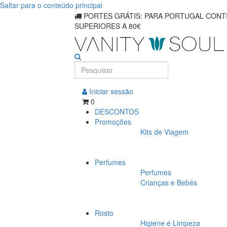
Saltar para o conteúdo principal
Cuidados
PORTES GRÁTIS: PARA PORTUGAL CONTI
SUPERIORES A 80€
faciais:
soluções
específicas
para
Iniciar sessão
0
problemas
DESCONTOS
Promoções
de
Kits de Viagem
pele
Perfumes
únicos
Perfumes
Crianças e Bebés
Rosto
Higiene e Limpeza