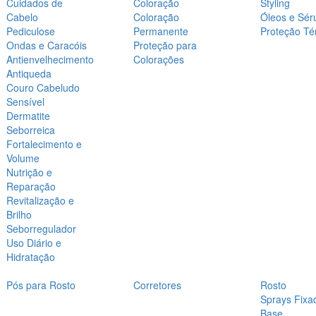
Cuidados de
Coloração
Styling
Cabelo
Coloração
Óleos e Sér
Pediculose
Permanente
Proteção Té
Ondas e Caracóis
Proteção para
Antienvelhecimento
Colorações
Antiqueda
Couro Cabeludo
Sensível
Dermatite
Seborreica
Fortalecimento e
Volume
Nutrição e
Reparação
Revitalização e
Brilho
Seborregulador
Uso Diário e
Hidratação
Pós para Rosto
Corretores
Rosto
Sprays Fixa
Base