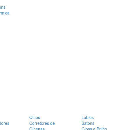
uns
rmica
Olhos
Lábios
dores
Corretores de
Batons
Olheiras
Gloss e Brilho