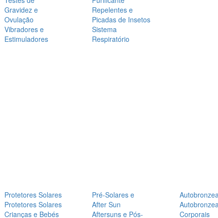
Testes de
Purificante
Gravidez e
Repelentes e
Ovulação
Picadas de Insetos
Vibradores e
Sistema
Estimuladores
Respiratório
Protetores Solares
Pré-Solares e
Autobronze
Protetores Solares
After Sun
Autobronze
Crianças e Bebés
Aftersuns e Pós-
Corporais