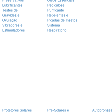
Preservativos
Óleos Essenciais
Lubrificantes
Pediculose
Testes de
Purificante
Gravidez e
Repelentes e
Ovulação
Picadas de Insetos
Vibradores e
Sistema
Estimuladores
Respiratório
Protetores Solares
Pré-Solares e
Autobronze