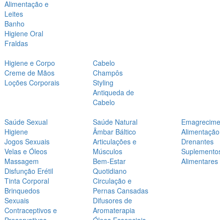
Alimentação e
Leites
Banho
Higiene Oral
Fraldas
Higiene e Corpo
Cabelo
Creme de Mãos
Champôs
Loções Corporais
Styling
Antiqueda de
Cabelo
Saúde Sexual
Saúde Natural
Emagrecime
Higiene
Âmbar Báltico
Alimentação
Jogos Sexuais
Articulações e
Drenantes
Velas e Óleos
Músculos
Suplemento
Massagem
Bem-Estar
Alimentares
Disfunção Erétil
Quotidiano
Tinta Corporal
Circulação e
Brinquedos
Pernas Cansadas
Sexuais
Difusores de
Contraceptivos e
Aromaterapia