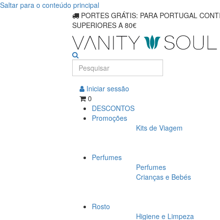
Saltar para o conteúdo principal
Descubra
PORTES GRÁTIS: PARA PORTUGAL CONTI
SUPERIORES A 80€
produtos
essenciais
para
cada
Iniciar sessão
0
tipo
DESCONTOS
Promoções
de
Kits de Viagem
cabelo
Perfumes
Perfumes
Crianças e Bebés
Rosto
Higiene e Limpeza