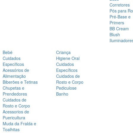
Corretores
Pós para Ro
Pré-Base e
Primers
BB Cream
Blush
Iluminadore
Bebé
Criança
Cuidados
Higiene Oral
Específicos
Cuidados
Acessórios de
Específicos
Alimentação
Cuidados de
Biberões e Tetinas
Rosto e Corpo
Chupetas e
Pediculose
Prendedores
Banho
Cuidados de
Rosto e Corpo
Acessorios de
Puericultura
Muda da Fralda e
Toalhitas