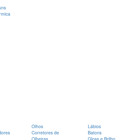
uns
rmica
Olhos
Lábios
dores
Corretores de
Batons
Olheiras
Gloss e Brilho