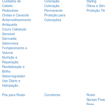
Cuidados de
Coloração
Styling
Cabelo
Coloração
Óleos e Sér
Pediculose
Permanente
Proteção Té
Ondas e Caracóis
Proteção para
Antienvelhecimento
Colorações
Antiqueda
Couro Cabeludo
Sensível
Dermatite
Seborreica
Fortalecimento e
Volume
Nutrição e
Reparação
Revitalização e
Brilho
Seborregulador
Uso Diário e
Hidratação
Pós para Rosto
Corretores
Rosto
Sprays Fixa
Base