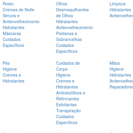
Rosto
Olhos
Limpeza
Cremes de Noite
Desmaquilhantes
Hidratantes
Séruns e
de Olhos
Antienvelhe
Antienvelhecimento
Hidratantes
Hidratantes
Antienvelhecimento
Máscaras
Pestanas e
Cuidados
Sobrancelhas
Específicos
Cuidados
Específicos
Pés
Cuidados de
Mãos
Higiene
Corpo
Higiene
Cremes e
Higiene
Hidratantes
Hidratantes
Cremes e
Antienvelhe
Hidratantes
Reparadore
Anticelulíticos e
Refirmantes
Esfoliantes
Transpiração
Cuidados
Específicos