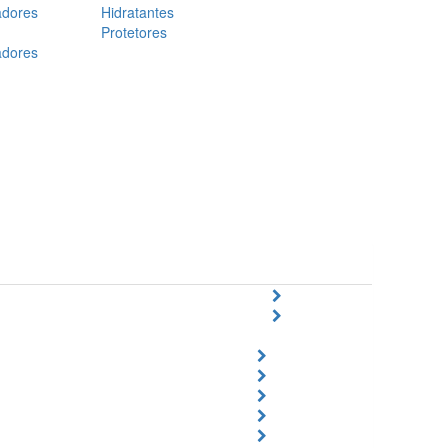
adores
Hidratantes
Protetores
adores