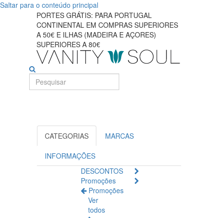
Saltar para o conteúdo principal
Explore
PORTES GRÁTIS: PARA PORTUGAL
CONTINENTAL EM COMPRAS SUPERIORES
produtos
A 50€ E ILHAS (MADEIRA E AÇORES)
SUPERIORES A 80€
essenciais
para
maquiagem
para
os
CATEGORIAS
MARCAS
olhos
INFORMAÇÕES
DESCONTOS
Promoções
Promoções
Ver
todos