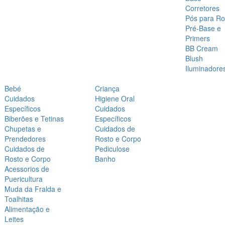
Corretores
Pós para Ro
Pré-Base e
Primers
BB Cream
Blush
Iluminadore
Bebé
Criança
Cuidados
Higiene Oral
Específicos
Cuidados
Biberões e Tetinas
Específicos
Chupetas e
Cuidados de
Prendedores
Rosto e Corpo
Cuidados de
Pediculose
Rosto e Corpo
Banho
Acessorios de
Puericultura
Muda da Fralda e
Toalhitas
Alimentação e
Leites