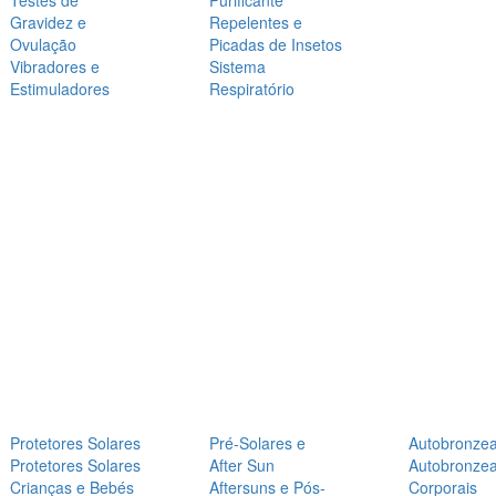
Testes de
Purificante
Gravidez e
Repelentes e
Ovulação
Picadas de Insetos
Vibradores e
Sistema
Estimuladores
Respiratório
Protetores Solares
Pré-Solares e
Autobronze
Protetores Solares
After Sun
Autobronze
Crianças e Bebés
Aftersuns e Pós-
Corporais