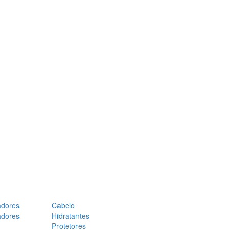
adores
Cabelo
adores
Hidratantes
Protetores