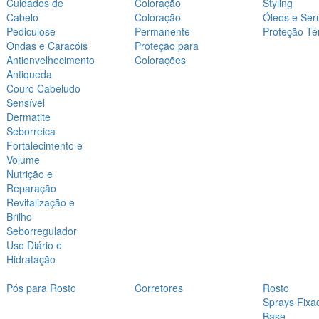
Cuidados de
Coloração
Styling
Cabelo
Coloração
Óleos e Sér
Pediculose
Permanente
Proteção Té
Ondas e Caracóis
Proteção para
Antienvelhecimento
Colorações
Antiqueda
Couro Cabeludo
Sensível
Dermatite
Seborreica
Fortalecimento e
Volume
Nutrição e
Reparação
Revitalização e
Brilho
Seborregulador
Uso Diário e
Hidratação
Pós para Rosto
Corretores
Rosto
Sprays Fixa
Base