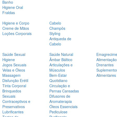
Banho
Higiene Oral
Fraldas
Higiene e Corpo
Cabelo
Creme de Mãos
Champôs
Loções Corporais
Styling
Antiqueda de
Cabelo
Saúde Sexual
Saúde Natural
Emagrecime
Higiene
Âmbar Báltico
Alimentação
Jogos Sexuais
Articulações e
Drenantes
Velas e Óleos
Músculos
Suplemento
Massagem
Bem-Estar
Alimentares
Disfunção Erétil
Quotidiano
Tinta Corporal
Circulação e
Brinquedos
Pernas Cansadas
Sexuais
Difusores de
Contraceptivos e
Aromaterapia
Preservativos
Óleos Essenciais
Lubrificantes
Pediculose