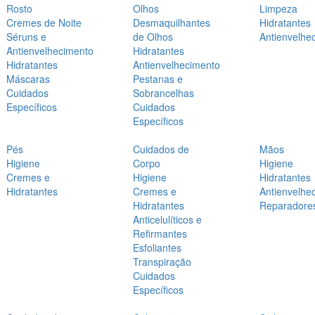
Rosto
Olhos
Limpeza
Cremes de Noite
Desmaquilhantes
Hidratantes
Séruns e
de Olhos
Antienvelhe
Antienvelhecimento
Hidratantes
Hidratantes
Antienvelhecimento
Máscaras
Pestanas e
Cuidados
Sobrancelhas
Específicos
Cuidados
Específicos
Pés
Cuidados de
Mãos
Higiene
Corpo
Higiene
Cremes e
Higiene
Hidratantes
Hidratantes
Cremes e
Antienvelhe
Hidratantes
Reparadore
Anticelulíticos e
Refirmantes
Esfoliantes
Transpiração
Cuidados
Específicos