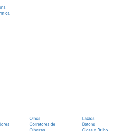
uns
rmica
Olhos
Lábios
dores
Corretores de
Batons
Olheiras
Gloss e Brilho