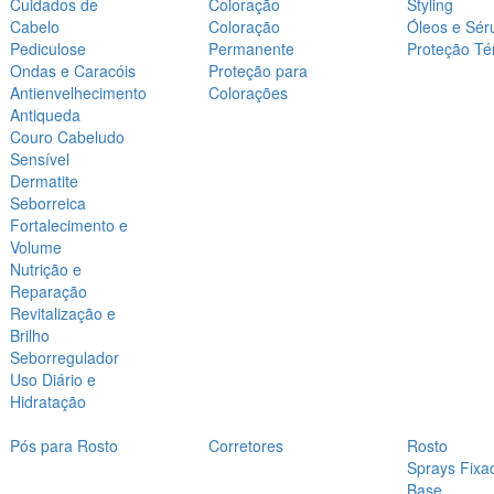
Cuidados de
Coloração
Styling
Cabelo
Coloração
Óleos e Sér
Pediculose
Permanente
Proteção Té
Ondas e Caracóis
Proteção para
Antienvelhecimento
Colorações
Antiqueda
Couro Cabeludo
Sensível
Dermatite
Seborreica
Fortalecimento e
Volume
Nutrição e
Reparação
Revitalização e
Brilho
Seborregulador
Uso Diário e
Hidratação
Pós para Rosto
Corretores
Rosto
Sprays Fixa
Base