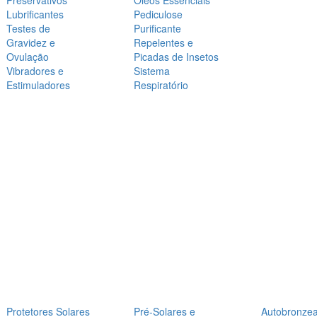
Preservativos
Óleos Essenciais
Lubrificantes
Pediculose
Testes de
Purificante
Gravidez e
Repelentes e
Ovulação
Picadas de Insetos
Vibradores e
Sistema
Estimuladores
Respiratório
Protetores Solares
Pré-Solares e
Autobronze