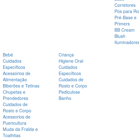
Corretores
Pós para Ro
Pré-Base e
Primers
BB Cream
Blush
Iluminadore
Bebé
Criança
Cuidados
Higiene Oral
Específicos
Cuidados
Acessórios de
Específicos
Alimentação
Cuidados de
Biberões e Tetinas
Rosto e Corpo
Chupetas e
Pediculose
Prendedores
Banho
Cuidados de
Rosto e Corpo
Acessorios de
Puericultura
Muda da Fralda e
Toalhitas