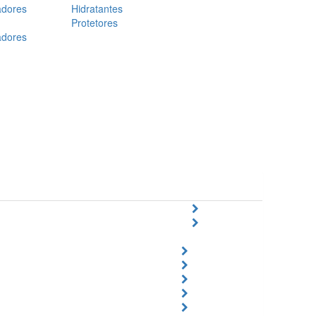
adores
Hidratantes
Protetores
adores