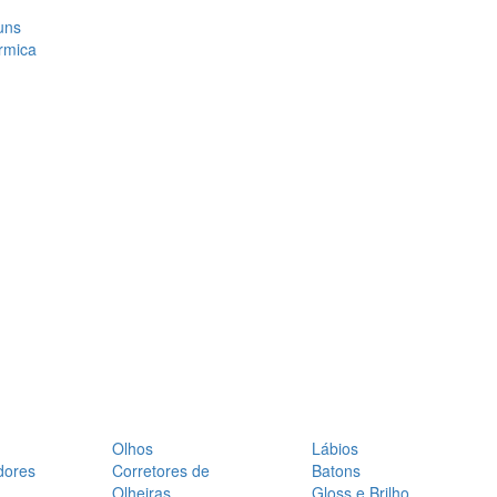
uns
rmica
Olhos
Lábios
dores
Corretores de
Batons
Olheiras
Gloss e Brilho