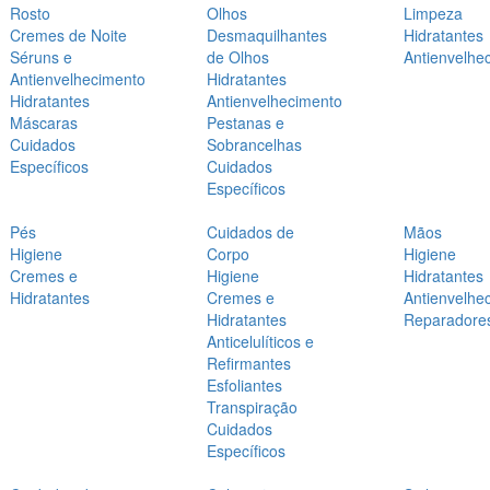
Rosto
Olhos
Limpeza
Cremes de Noite
Desmaquilhantes
Hidratantes
Séruns e
de Olhos
Antienvelhe
Antienvelhecimento
Hidratantes
Hidratantes
Antienvelhecimento
Máscaras
Pestanas e
Cuidados
Sobrancelhas
Específicos
Cuidados
Específicos
Pés
Cuidados de
Mãos
Higiene
Corpo
Higiene
Cremes e
Higiene
Hidratantes
Hidratantes
Cremes e
Antienvelhe
Hidratantes
Reparadore
Anticelulíticos e
Refirmantes
Esfoliantes
Transpiração
Cuidados
Específicos