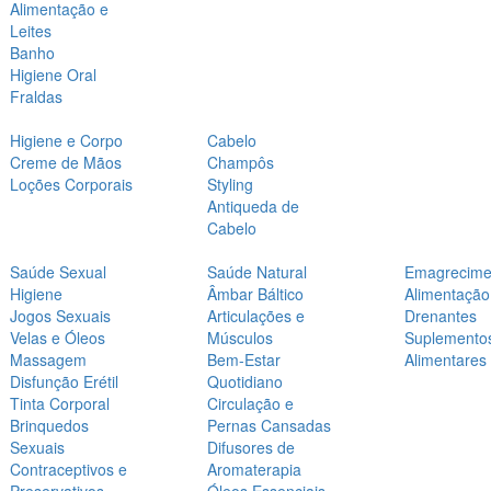
Alimentação e
Leites
Banho
Higiene Oral
Fraldas
Higiene e Corpo
Cabelo
Creme de Mãos
Champôs
Loções Corporais
Styling
Antiqueda de
Cabelo
Saúde Sexual
Saúde Natural
Emagrecime
Higiene
Âmbar Báltico
Alimentação
Jogos Sexuais
Articulações e
Drenantes
Velas e Óleos
Músculos
Suplemento
Massagem
Bem-Estar
Alimentares
Disfunção Erétil
Quotidiano
Tinta Corporal
Circulação e
Brinquedos
Pernas Cansadas
Sexuais
Difusores de
Contraceptivos e
Aromaterapia