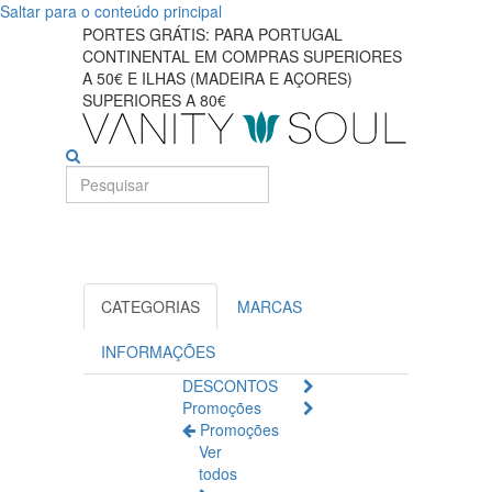
Saltar para o conteúdo principal
Os
PORTES GRÁTIS: PARA PORTUGAL
CONTINENTAL EM COMPRAS SUPERIORES
melhores
A 50€ E ILHAS (MADEIRA E AÇORES)
SUPERIORES A 80€
multivitamínicos
para
saúde
geral
e
CATEGORIAS
MARCAS
vitalidade
INFORMAÇÕES
DESCONTOS
Promoções
Promoções
Ver
todos