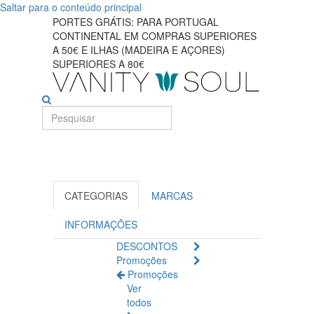
Saltar para o conteúdo principal
Encontre
PORTES GRÁTIS: PARA PORTUGAL
CONTINENTAL EM COMPRAS SUPERIORES
o
A 50€ E ILHAS (MADEIRA E AÇORES)
SUPERIORES A 80€
melhor
blush
para
o
seu
CATEGORIAS
MARCAS
tom
INFORMAÇÕES
de
DESCONTOS
Promoções
pele
Promoções
Ver
todos