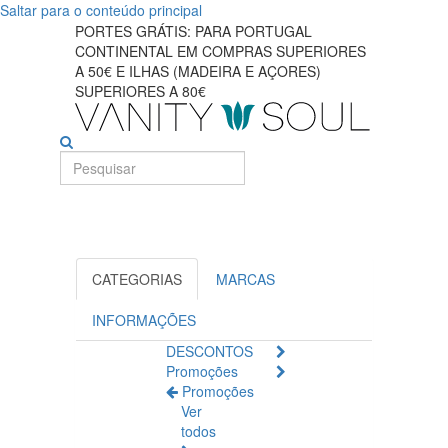
Saltar para o conteúdo principal
Encontre
PORTES GRÁTIS: PARA PORTUGAL
CONTINENTAL EM COMPRAS SUPERIORES
seus
A 50€ E ILHAS (MADEIRA E AÇORES)
SUPERIORES A 80€
produtos
específicos
ideais
para
cuidados
CATEGORIAS
MARCAS
com
INFORMAÇÕES
os
DESCONTOS
Promoções
olhos
Promoções
Ver
todos