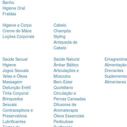
Banho
Higiene Oral
Fraldas
Higiene e Corpo
Cabelo
Creme de Mãos
Champôs
Loções Corporais
Styling
Antiqueda de
Cabelo
Saúde Sexual
Saúde Natural
Emagrecime
Higiene
Âmbar Báltico
Alimentação
Jogos Sexuais
Articulações e
Drenantes
Velas e Óleos
Músculos
Suplemento
Massagem
Bem-Estar
Alimentares
Disfunção Erétil
Quotidiano
Tinta Corporal
Circulação e
Brinquedos
Pernas Cansadas
Sexuais
Difusores de
Contraceptivos e
Aromaterapia
Preservativos
Óleos Essenciais
Lubrificantes
Pediculose