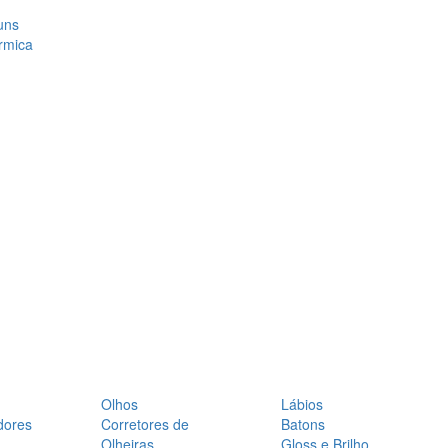
uns
rmica
Olhos
Lábios
dores
Corretores de
Batons
Olheiras
Gloss e Brilho