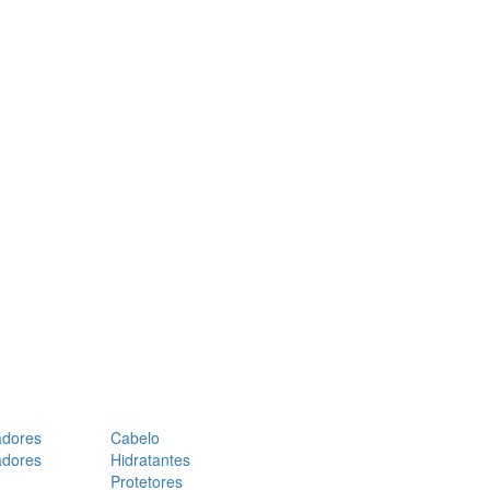
adores
Cabelo
adores
Hidratantes
Protetores