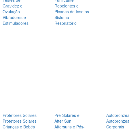
Testes de
Purificante
Gravidez e
Repelentes e
Ovulação
Picadas de Insetos
Vibradores e
Sistema
Estimuladores
Respiratório
Protetores Solares
Pré-Solares e
Autobronze
Protetores Solares
After Sun
Autobronze
Crianças e Bebés
Aftersuns e Pós-
Corporais