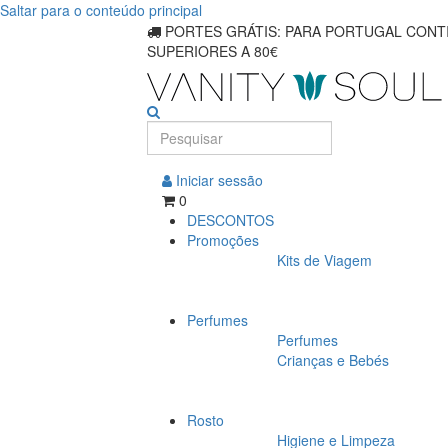
Saltar para o conteúdo principal
Principais
PORTES GRÁTIS: PARA PORTUGAL CONTI
SUPERIORES A 80€
vendas
em
itens
de
Iniciar sessão
0
cuidados
DESCONTOS
Promoções
corporais
Kits de Viagem
Perfumes
Perfumes
Crianças e Bebés
Rosto
Higiene e Limpeza