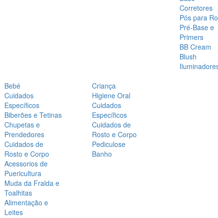
Corretores
Pós para Ro
Pré-Base e
Primers
BB Cream
Blush
Iluminadore
Bebé
Criança
Cuidados
Higiene Oral
Específicos
Cuidados
Biberões e Tetinas
Específicos
Chupetas e
Cuidados de
Prendedores
Rosto e Corpo
Cuidados de
Pediculose
Rosto e Corpo
Banho
Acessorios de
Puericultura
Muda da Fralda e
Toalhitas
Alimentação e
Leites