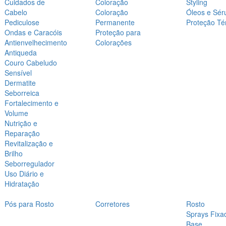
Cuidados de
Coloração
Styling
Cabelo
Coloração
Óleos e Sér
Pediculose
Permanente
Proteção Té
Ondas e Caracóis
Proteção para
Antienvelhecimento
Colorações
Antiqueda
Couro Cabeludo
Sensível
Dermatite
Seborreica
Fortalecimento e
Volume
Nutrição e
Reparação
Revitalização e
Brilho
Seborregulador
Uso Diário e
Hidratação
Pós para Rosto
Corretores
Rosto
Sprays Fixa
Base