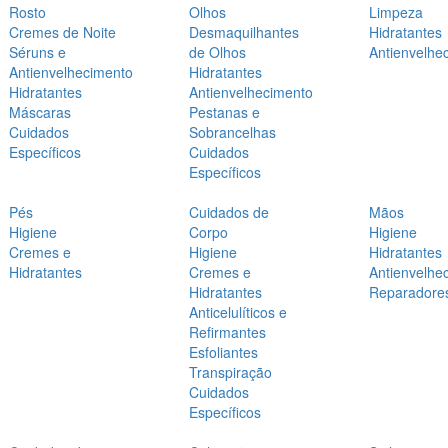
Rosto
Olhos
Limpeza
Cremes de Noite
Desmaquilhantes
Hidratantes
Séruns e
de Olhos
Antienvelhe
Antienvelhecimento
Hidratantes
Hidratantes
Antienvelhecimento
Máscaras
Pestanas e
Cuidados
Sobrancelhas
Específicos
Cuidados
Específicos
Pés
Cuidados de
Mãos
Higiene
Corpo
Higiene
Cremes e
Higiene
Hidratantes
Hidratantes
Cremes e
Antienvelhe
Hidratantes
Reparadore
Anticelulíticos e
Refirmantes
Esfoliantes
Transpiração
Cuidados
Específicos