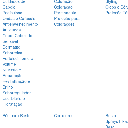
Cuidados de
Coloração
Styling
Cabelo
Coloração
Óleos e Sér
Pediculose
Permanente
Proteção Té
Ondas e Caracóis
Proteção para
Antienvelhecimento
Colorações
Antiqueda
Couro Cabeludo
Sensível
Dermatite
Seborreica
Fortalecimento e
Volume
Nutrição e
Reparação
Revitalização e
Brilho
Seborregulador
Uso Diário e
Hidratação
Pós para Rosto
Corretores
Rosto
Sprays Fixa
Base