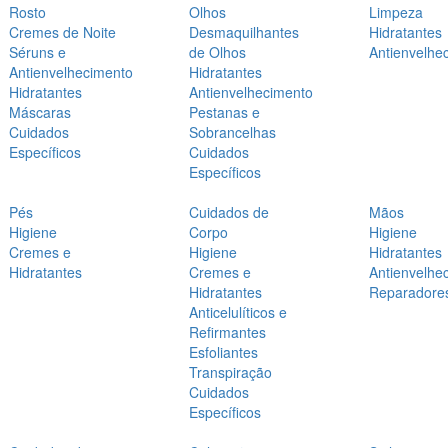
Rosto
Olhos
Limpeza
Cremes de Noite
Desmaquilhantes
Hidratantes
Séruns e
de Olhos
Antienvelhe
Antienvelhecimento
Hidratantes
Hidratantes
Antienvelhecimento
Máscaras
Pestanas e
Cuidados
Sobrancelhas
Específicos
Cuidados
Específicos
Pés
Cuidados de
Mãos
Higiene
Corpo
Higiene
Cremes e
Higiene
Hidratantes
Hidratantes
Cremes e
Antienvelhe
Hidratantes
Reparadore
Anticelulíticos e
Refirmantes
Esfoliantes
Transpiração
Cuidados
Específicos