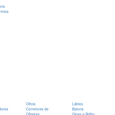
uns
rmica
Olhos
Lábios
dores
Corretores de
Batons
Olheiras
Gloss e Brilho