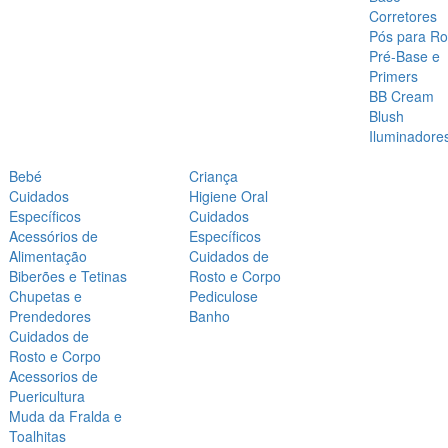
Corretores
Pós para Ro
Pré-Base e
Primers
BB Cream
Blush
Iluminadore
Bebé
Criança
Cuidados
Higiene Oral
Específicos
Cuidados
Acessórios de
Específicos
Alimentação
Cuidados de
Biberões e Tetinas
Rosto e Corpo
Chupetas e
Pediculose
Prendedores
Banho
Cuidados de
Rosto e Corpo
Acessorios de
Puericultura
Muda da Fralda e
Toalhitas