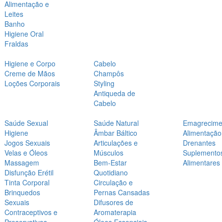
Alimentação e
Leites
Banho
Higiene Oral
Fraldas
Higiene e Corpo
Cabelo
Creme de Mãos
Champôs
Loções Corporais
Styling
Antiqueda de
Cabelo
Saúde Sexual
Saúde Natural
Emagrecime
Higiene
Âmbar Báltico
Alimentação
Jogos Sexuais
Articulações e
Drenantes
Velas e Óleos
Músculos
Suplemento
Massagem
Bem-Estar
Alimentares
Disfunção Erétil
Quotidiano
Tinta Corporal
Circulação e
Brinquedos
Pernas Cansadas
Sexuais
Difusores de
Contraceptivos e
Aromaterapia