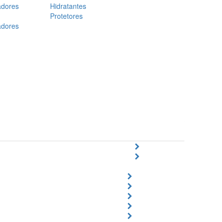
adores
Hidratantes
Protetores
adores