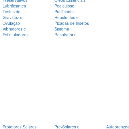
Preservativos
Óleos Essenciais
Lubrificantes
Pediculose
Testes de
Purificante
Gravidez e
Repelentes e
Ovulação
Picadas de Insetos
Vibradores e
Sistema
Estimuladores
Respiratório
Protetores Solares
Pré-Solares e
Autobronze