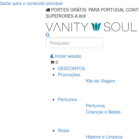
Saltar para o conteúdo principal
Absorventes
PORTES GRÁTIS: PARA PORTUGAL CONTI
SUPERIORES A 80€
higiênicos
confortáveis
para
Iniciar sessão
0
uso
DESCONTOS
Promoções
o
Kits de Viagem
dia
Perfumes
todo
Perfumes
Crianças e Bebés
Rosto
Higiene e Limpeza