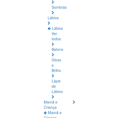
Sombras
Lábios
Lábios
Ver
todos
Batons
Gloss
e
Brilho
Lápis
de
Lábios
Mamã e
Criança
Mamã e
Criança