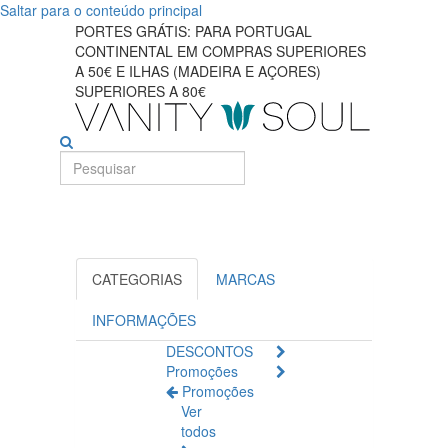
Saltar para o conteúdo principal
Fortaleça
PORTES GRÁTIS: PARA PORTUGAL
CONTINENTAL EM COMPRAS SUPERIORES
seu
A 50€ E ILHAS (MADEIRA E AÇORES)
SUPERIORES A 80€
cabelo
com
produtos
essenciais
anti-
CATEGORIAS
MARCAS
queda
INFORMAÇÕES
DESCONTOS
Promoções
Promoções
Ver
todos