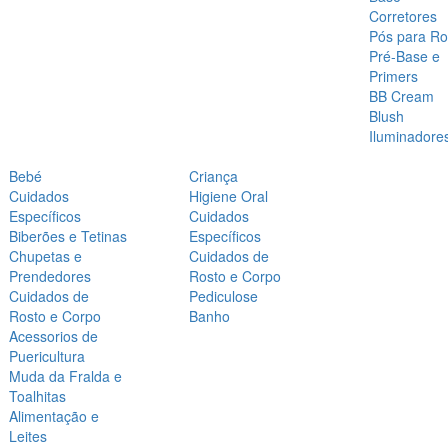
Corretores
Pós para Ro
Pré-Base e
Primers
BB Cream
Blush
Iluminadore
Bebé
Criança
Cuidados
Higiene Oral
Específicos
Cuidados
Biberões e Tetinas
Específicos
Chupetas e
Cuidados de
Prendedores
Rosto e Corpo
Cuidados de
Pediculose
Rosto e Corpo
Banho
Acessorios de
Puericultura
Muda da Fralda e
Toalhitas
Alimentação e
Leites