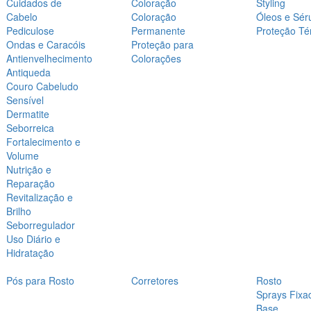
Cuidados de
Coloração
Styling
Cabelo
Coloração
Óleos e Sér
Pediculose
Permanente
Proteção Té
Ondas e Caracóis
Proteção para
Antienvelhecimento
Colorações
Antiqueda
Couro Cabeludo
Sensível
Dermatite
Seborreica
Fortalecimento e
Volume
Nutrição e
Reparação
Revitalização e
Brilho
Seborregulador
Uso Diário e
Hidratação
Pós para Rosto
Corretores
Rosto
Sprays Fixa
Base