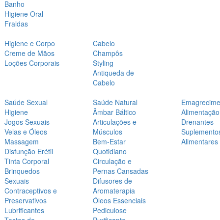
Banho
Higiene Oral
Fraldas
Higiene e Corpo
Cabelo
Creme de Mãos
Champôs
Loções Corporais
Styling
Antiqueda de
Cabelo
Saúde Sexual
Saúde Natural
Emagrecime
Higiene
Âmbar Báltico
Alimentação
Jogos Sexuais
Articulações e
Drenantes
Velas e Óleos
Músculos
Suplemento
Massagem
Bem-Estar
Alimentares
Disfunção Erétil
Quotidiano
Tinta Corporal
Circulação e
Brinquedos
Pernas Cansadas
Sexuais
Difusores de
Contraceptivos e
Aromaterapia
Preservativos
Óleos Essenciais
Lubrificantes
Pediculose