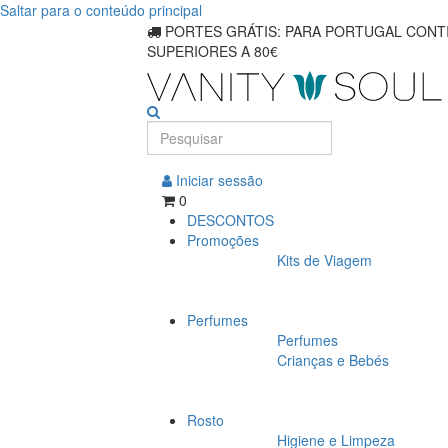
Saltar para o conteúdo principal
Compre
PORTES GRÁTIS: PARA PORTUGAL CONTI
SUPERIORES A 80€
produtos
essenciais
para
cuidados
Iniciar sessão
0
com
DESCONTOS
Promoções
a
Kits de Viagem
pele
Perfumes
facial
Perfumes
Crianças e Bebés
premium
Rosto
Higiene e Limpeza