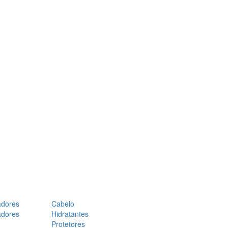
adores
Cabelo
adores
Hidratantes
Protetores