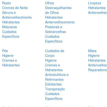
Rosto
Olhos
Limpeza
Cremes de Noite
Desmaquilhantes
Hidratantes
Séruns e
de Olhos
Antienvelhe
Antienvelhecimento
Hidratantes
Hidratantes
Antienvelhecimento
Máscaras
Pestanas e
Cuidados
Sobrancelhas
Específicos
Cuidados
Específicos
Pés
Cuidados de
Mãos
Higiene
Corpo
Higiene
Cremes e
Higiene
Hidratantes
Hidratantes
Cremes e
Antienvelhe
Hidratantes
Reparadore
Anticelulíticos e
Refirmantes
Esfoliantes
Transpiração
Cuidados
Específicos