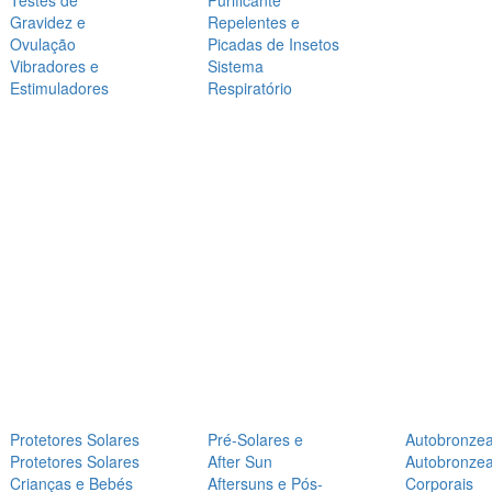
Testes de
Purificante
Gravidez e
Repelentes e
Ovulação
Picadas de Insetos
Vibradores e
Sistema
Estimuladores
Respiratório
Protetores Solares
Pré-Solares e
Autobronze
Protetores Solares
After Sun
Autobronze
Crianças e Bebés
Aftersuns e Pós-
Corporais