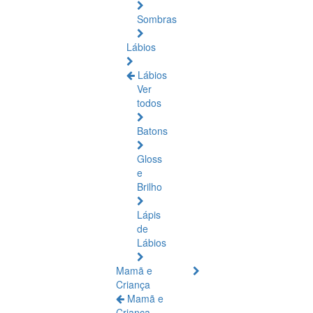
Sombras
Lábios
Lábios
Ver
todos
Batons
Gloss
e
Brilho
Lápis
de
Lábios
Mamã e
Criança
Mamã e
Criança