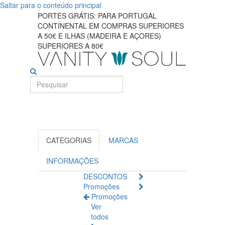
Saltar para o conteúdo principal
Explore
PORTES GRÁTIS: PARA PORTUGAL
CONTINENTAL EM COMPRAS SUPERIORES
ofertas
A 50€ E ILHAS (MADEIRA E AÇORES)
SUPERIORES A 80€
incríveis
em
pacotes
promocionais
de
CATEGORIAS
MARCAS
beleza
INFORMAÇÕES
DESCONTOS
Promoções
Promoções
Ver
todos