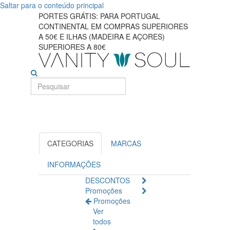
Saltar para o conteúdo principal
Descubra
PORTES GRÁTIS: PARA PORTUGAL
CONTINENTAL EM COMPRAS SUPERIORES
produtos
A 50€ E ILHAS (MADEIRA E AÇORES)
SUPERIORES A 80€
essenciais
de
cuidados
específicos
para
CATEGORIAS
MARCAS
crianças
INFORMAÇÕES
DESCONTOS
Promoções
Promoções
Ver
todos