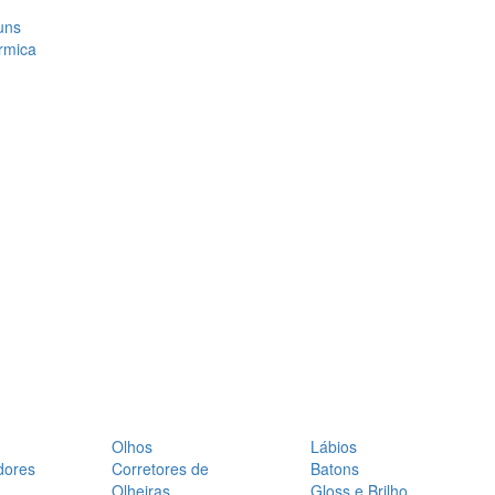
uns
rmica
Olhos
Lábios
dores
Corretores de
Batons
Olheiras
Gloss e Brilho