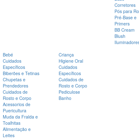
Corretores
Pós para Ro
Pré-Base e
Primers
BB Cream
Blush
Iluminadore
Bebé
Criança
Cuidados
Higiene Oral
Específicos
Cuidados
Biberões e Tetinas
Específicos
Chupetas e
Cuidados de
Prendedores
Rosto e Corpo
Cuidados de
Pediculose
Rosto e Corpo
Banho
Acessorios de
Puericultura
Muda da Fralda e
Toalhitas
Alimentação e
Leites