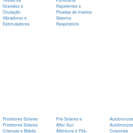
Testes de
Purificante
Gravidez e
Repelentes e
Ovulação
Picadas de Insetos
Vibradores e
Sistema
Estimuladores
Respiratório
Protetores Solares
Pré-Solares e
Autobronze
Protetores Solares
After Sun
Autobronze
Crianças e Bebés
Aftersuns e Pós-
Corporais