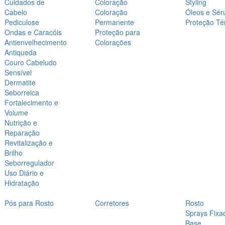
Cuidados de
Coloração
Styling
Cabelo
Coloração
Óleos e Sér
Pediculose
Permanente
Proteção Té
Ondas e Caracóis
Proteção para
Antienvelhecimento
Colorações
Antiqueda
Couro Cabeludo
Sensível
Dermatite
Seborreica
Fortalecimento e
Volume
Nutrição e
Reparação
Revitalização e
Brilho
Seborregulador
Uso Diário e
Hidratação
Pós para Rosto
Corretores
Rosto
Sprays Fixa
Base