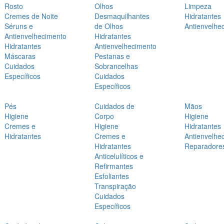
Rosto
Olhos
Limpeza
Cremes de Noite
Desmaquilhantes
Hidratantes
Séruns e
de Olhos
Antienvelhe
Antienvelhecimento
Hidratantes
Hidratantes
Antienvelhecimento
Máscaras
Pestanas e
Cuidados
Sobrancelhas
Específicos
Cuidados
Específicos
Pés
Cuidados de
Mãos
Higiene
Corpo
Higiene
Cremes e
Higiene
Hidratantes
Hidratantes
Cremes e
Antienvelhe
Hidratantes
Reparadore
Anticelulíticos e
Refirmantes
Esfoliantes
Transpiração
Cuidados
Específicos