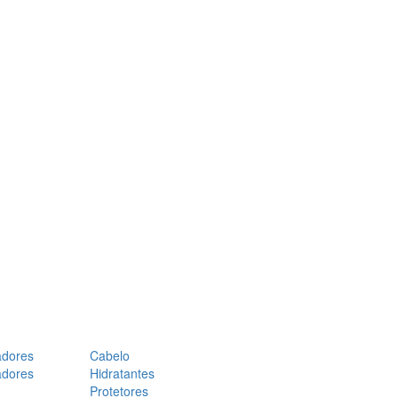
adores
Cabelo
adores
Hidratantes
Protetores