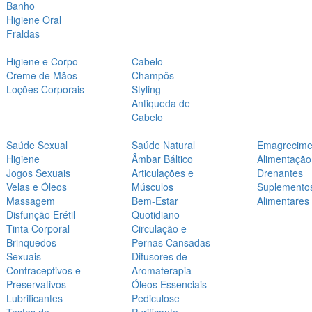
Banho
Higiene Oral
Fraldas
Higiene e Corpo
Cabelo
Creme de Mãos
Champôs
Loções Corporais
Styling
Antiqueda de
Cabelo
Saúde Sexual
Saúde Natural
Emagrecime
Higiene
Âmbar Báltico
Alimentação
Jogos Sexuais
Articulações e
Drenantes
Velas e Óleos
Músculos
Suplemento
Massagem
Bem-Estar
Alimentares
Disfunção Erétil
Quotidiano
Tinta Corporal
Circulação e
Brinquedos
Pernas Cansadas
Sexuais
Difusores de
Contraceptivos e
Aromaterapia
Preservativos
Óleos Essenciais
Lubrificantes
Pediculose