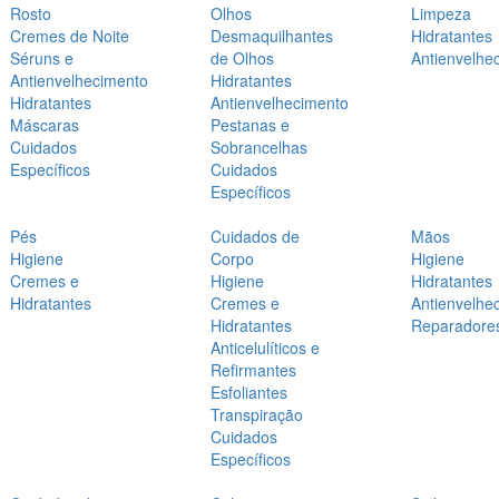
Rosto
Olhos
Limpeza
Cremes de Noite
Desmaquilhantes
Hidratantes
Séruns e
de Olhos
Antienvelhe
Antienvelhecimento
Hidratantes
Hidratantes
Antienvelhecimento
Máscaras
Pestanas e
Cuidados
Sobrancelhas
Específicos
Cuidados
Específicos
Pés
Cuidados de
Mãos
Higiene
Corpo
Higiene
Cremes e
Higiene
Hidratantes
Hidratantes
Cremes e
Antienvelhe
Hidratantes
Reparadore
Anticelulíticos e
Refirmantes
Esfoliantes
Transpiração
Cuidados
Específicos