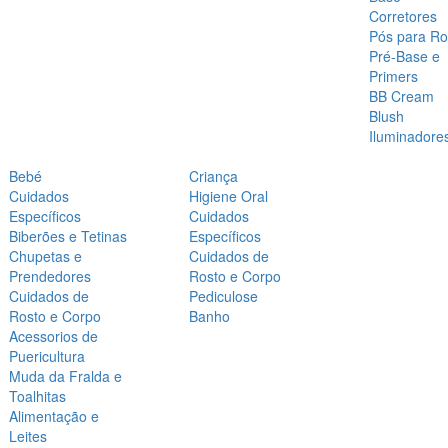
Corretores
Pós para Ro
Pré-Base e
Primers
BB Cream
Blush
Iluminadore
Bebé
Criança
Cuidados
Higiene Oral
Específicos
Cuidados
Biberões e Tetinas
Específicos
Chupetas e
Cuidados de
Prendedores
Rosto e Corpo
Cuidados de
Pediculose
Rosto e Corpo
Banho
Acessorios de
Puericultura
Muda da Fralda e
Toalhitas
Alimentação e
Leites