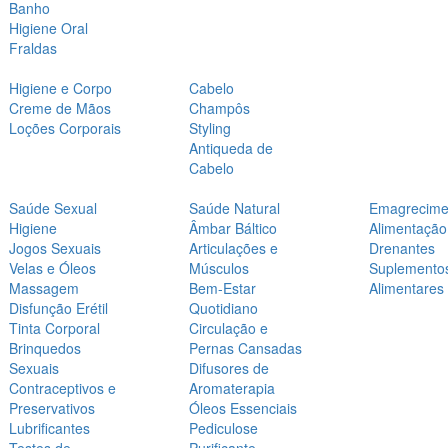
Banho
Higiene Oral
Fraldas
Higiene e Corpo
Cabelo
Creme de Mãos
Champôs
Loções Corporais
Styling
Antiqueda de
Cabelo
Saúde Sexual
Saúde Natural
Emagrecime
Higiene
Âmbar Báltico
Alimentação
Jogos Sexuais
Articulações e
Drenantes
Velas e Óleos
Músculos
Suplemento
Massagem
Bem-Estar
Alimentares
Disfunção Erétil
Quotidiano
Tinta Corporal
Circulação e
Brinquedos
Pernas Cansadas
Sexuais
Difusores de
Contraceptivos e
Aromaterapia
Preservativos
Óleos Essenciais
Lubrificantes
Pediculose