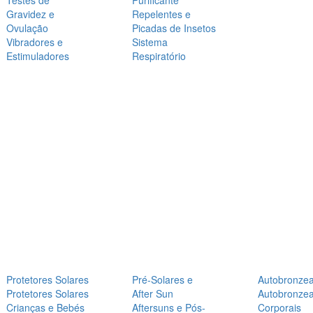
Testes de
Purificante
Gravidez e
Repelentes e
Ovulação
Picadas de Insetos
Vibradores e
Sistema
Estimuladores
Respiratório
Protetores Solares
Pré-Solares e
Autobronze
Protetores Solares
After Sun
Autobronze
Crianças e Bebés
Aftersuns e Pós-
Corporais