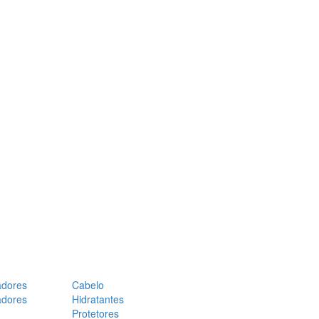
adores
Cabelo
adores
Hidratantes
Protetores