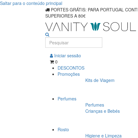
Saltar para o conteúdo principal
Mantenha-
PORTES GRÁTIS: PARA PORTUGAL CONTI
SUPERIORES A 80€
se
fresco
com
antitranspirantes
Iniciar sessão
0
e
DESCONTOS
Promoções
desodorantes
Kits de Viagem
corporais
Perfumes
Perfumes
Crianças e Bebés
Rosto
Higiene e Limpeza