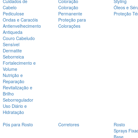
Cuidados de
Coloração
Styling
Cabelo
Coloração
Óleos e Sér
Pediculose
Permanente
Proteção Té
Ondas e Caracóis
Proteção para
Antienvelhecimento
Colorações
Antiqueda
Couro Cabeludo
Sensível
Dermatite
Seborreica
Fortalecimento e
Volume
Nutrição e
Reparação
Revitalização e
Brilho
Seborregulador
Uso Diário e
Hidratação
Pós para Rosto
Corretores
Rosto
Sprays Fixa
Base