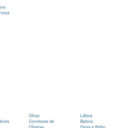
uns
rmica
Olhos
Lábios
dores
Corretores de
Batons
Olheiras
Gloss e Brilho