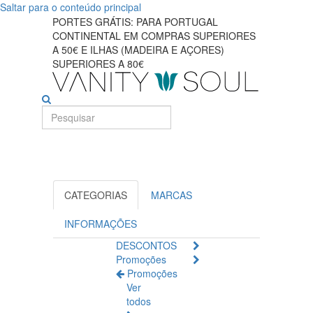
Saltar para o conteúdo principal
Produtos
PORTES GRÁTIS: PARA PORTUGAL
CONTINENTAL EM COMPRAS SUPERIORES
de
A 50€ E ILHAS (MADEIRA E AÇORES)
SUPERIORES A 80€
drenagem
para
perda
de
peso
CATEGORIAS
MARCAS
e
INFORMAÇÕES
desintoxicação
DESCONTOS
Promoções
Promoções
Ver
todos