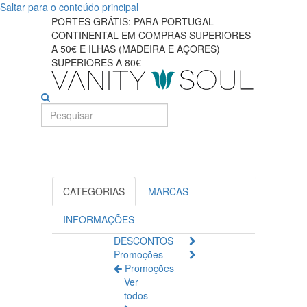
Saltar para o conteúdo principal
Aumente
PORTES GRÁTIS: PARA PORTUGAL
CONTINENTAL EM COMPRAS SUPERIORES
a
A 50€ E ILHAS (MADEIRA E AÇORES)
SUPERIORES A 80€
saúde
do
seu
cérebro
com
CATEGORIAS
MARCAS
suplementos
INFORMAÇÕES
alimentares
DESCONTOS
Promoções
Promoções
Ver
todos