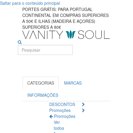
Saltar para o conteúdo principal
Absorventes
PORTES GRÁTIS: PARA PORTUGAL
CONTINENTAL EM COMPRAS SUPERIORES
higiênicos
A 50€ E ILHAS (MADEIRA E AÇORES)
SUPERIORES A 80€
confortáveis
para
uso
o
CATEGORIAS
MARCAS
dia
INFORMAÇÕES
todo
DESCONTOS
Promoções
Promoções
Ver
todos