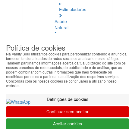
e
Estimuladores
Saúde
Natural
Saúde
Política de cookies
Natural
Ver
Na Vanity Soul utilizamos cookies para personalizar conteúdo e anúncios,
todos
fornecer funcionalidades de redes sociais e analisar o nosso tráfego.
Também partilhamos informações acerca da tua utilização do site com os
nossos parceiros de redes sociais, de publicidade e de análise, que as
Âmbar
podem combinar com outras informações que lhes forneceste ou
Báltico
recolhidas por estes a partir da tua utilização dos respetivos serviços.
Concordas com os nossos cookies se continuares a utilizar o nosso
website.
Articulações
e
Definições de cookies
Músculos
Continuar sem aceitar
Bem-
Estar
Aceitar cookies
Quotidiano