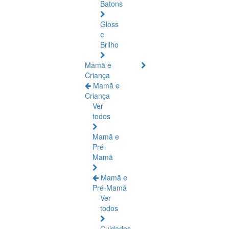
Batons
Gloss
e
Brilho
Mamã e
Criança
Mamã e
Criança
Ver
todos
Mamã e
Pré-
Mamã
Mamã e
Pré-Mamã
Ver
todos
Cuidados