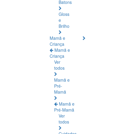
Batons
Gloss
e
Brilho
Mamã e
Criança
Mamã e
Criança
Ver
todos
Mamã e
Pré-
Mamã
Mamã e
Pré-Mamã
Ver
todos
Cuidados