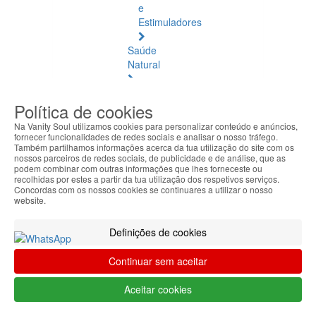
e
Estimuladores
Saúde
Natural
Saúde
Política de cookies
Natural
Ver
Na Vanity Soul utilizamos cookies para personalizar conteúdo e anúncios,
todos
fornecer funcionalidades de redes sociais e analisar o nosso tráfego.
Também partilhamos informações acerca da tua utilização do site com os
nossos parceiros de redes sociais, de publicidade e de análise, que as
Âmbar
podem combinar com outras informações que lhes forneceste ou
Báltico
recolhidas por estes a partir da tua utilização dos respetivos serviços.
Concordas com os nossos cookies se continuares a utilizar o nosso
website.
Articulações
e
Definições de cookies
Músculos
Continuar sem aceitar
Bem-
Estar
Aceitar cookies
Quotidiano