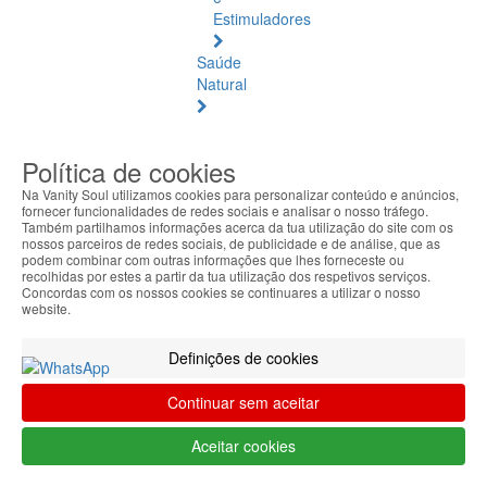
Estimuladores
Saúde
Natural
Saúde
Natural
Política de cookies
Ver
todos
Na Vanity Soul utilizamos cookies para personalizar conteúdo e anúncios,
fornecer funcionalidades de redes sociais e analisar o nosso tráfego.
Também partilhamos informações acerca da tua utilização do site com os
Âmbar
nossos parceiros de redes sociais, de publicidade e de análise, que as
Báltico
podem combinar com outras informações que lhes forneceste ou
recolhidas por estes a partir da tua utilização dos respetivos serviços.
Concordas com os nossos cookies se continuares a utilizar o nosso
Articulações
website.
e
Músculos
Definições de cookies
Bem-
Continuar sem aceitar
Estar
Quotidiano
Aceitar cookies
Circulação