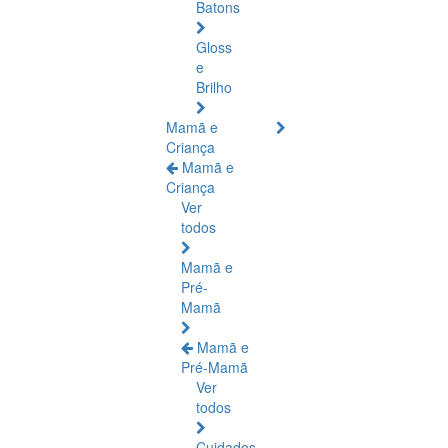
Batons
Gloss
e
Brilho
Mamã e
Criança
Mamã e
Criança
Ver
todos
Mamã e
Pré-
Mamã
Mamã e
Pré-Mamã
Ver
todos
Cuidados