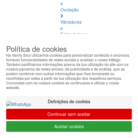
e
Ovulação
Vibradores
e
Estimuladores
Política de cookies
Saúde
Natural
Na Vanity Soul utilizamos cookies para personalizar conteúdo e anúncios,
fornecer funcionalidades de redes sociais e analisar o nosso tráfego.
Também partilhamos informações acerca da tua utilização do site com os
Saúde
nossos parceiros de redes sociais, de publicidade e de análise, que as
Natural
podem combinar com outras informações que lhes forneceste ou
Ver
recolhidas por estes a partir da tua utilização dos respetivos serviços.
Concordas com os nossos cookies se continuares a utilizar o nosso
todos
website.
Âmbar
Definições de cookies
Báltico
Continuar sem aceitar
Articulações
e
Aceitar cookies
Músculos