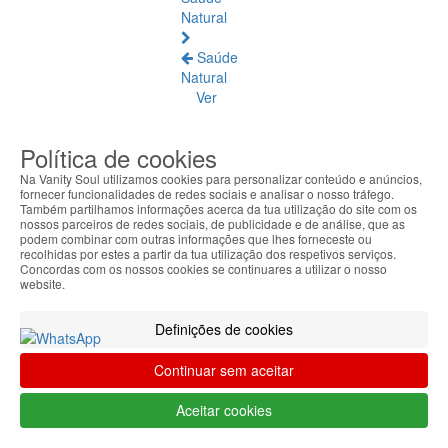
Natural
Saúde
Natural
Ver
todos
Política de cookies
Âmbar
Báltico
Na Vanity Soul utilizamos cookies para personalizar conteúdo e anúncios,
fornecer funcionalidades de redes sociais e analisar o nosso tráfego.
Também partilhamos informações acerca da tua utilização do site com os
Articulações
nossos parceiros de redes sociais, de publicidade e de análise, que as
e
podem combinar com outras informações que lhes forneceste ou
recolhidas por estes a partir da tua utilização dos respetivos serviços.
Músculos
Concordas com os nossos cookies se continuares a utilizar o nosso
website.
Bem-
Estar
Definições de cookies
Quotidiano
Continuar sem aceitar
Circulação
e
Aceitar cookies
Pernas
Cansadas