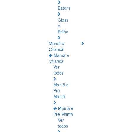
Batons
Gloss
e
Brilho
Mamã e
Criança
Mamã e
Criança
Ver
todos
Mamã e
Pré-
Mamã
Mamã e
Pré-Mamã
Ver
todos