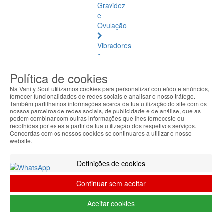
Gravidez
e
Ovulação
Vibradores
e
Estimuladores
Política de cookies
Saúde
Na Vanity Soul utilizamos cookies para personalizar conteúdo e anúncios,
Natural
fornecer funcionalidades de redes sociais e analisar o nosso tráfego.
Também partilhamos informações acerca da tua utilização do site com os
nossos parceiros de redes sociais, de publicidade e de análise, que as
Saúde
podem combinar com outras informações que lhes forneceste ou
Natural
recolhidas por estes a partir da tua utilização dos respetivos serviços.
Concordas com os nossos cookies se continuares a utilizar o nosso
Ver
website.
todos
Definições de cookies
Âmbar
Báltico
Continuar sem aceitar
Articulações
Aceitar cookies
e
Músculos