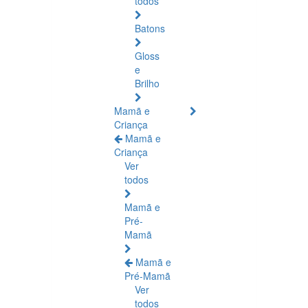
todos
Batons
Gloss
e
Brilho
Mamã e
Criança
Mamã e
Criança
Ver
todos
Mamã e
Pré-
Mamã
Mamã e
Pré-Mamã
Ver
todos