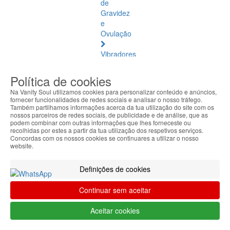
de
Gravidez
e
Ovulação
Vibradores
e
Estimuladores
Política de cookies
Na Vanity Soul utilizamos cookies para personalizar conteúdo e anúncios,
Saúde
fornecer funcionalidades de redes sociais e analisar o nosso tráfego.
Natural
Também partilhamos informações acerca da tua utilização do site com os
nossos parceiros de redes sociais, de publicidade e de análise, que as
podem combinar com outras informações que lhes forneceste ou
Saúde
recolhidas por estes a partir da tua utilização dos respetivos serviços.
Natural
Concordas com os nossos cookies se continuares a utilizar o nosso
website.
Ver
todos
Definições de cookies
Âmbar
Báltico
Continuar sem aceitar
Articulações
Aceitar cookies
e
Músculos